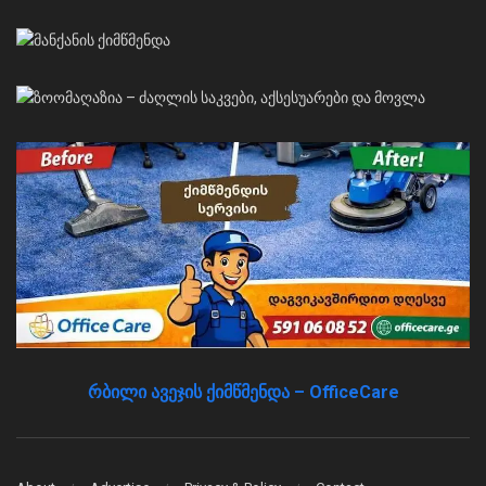
რბილი ავეჯის ქიმწმენდა – OfficeCare