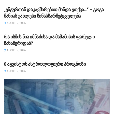
„ენგურთან დაკავშირებით მინდა ვთქვა…“ – გოგა
მანიას უახლესი წინასწარმეტყველება
AUGUST 7, 2026
ᲡᲐᲖᲝᲒᲐᲓᲝᲔᲑᲐ
რა ისმის ნია იმნაძისა და მამამისის ფარული
ჩანაწერიდან?
AUGUST 7, 2026
ᲡᲐᲖᲝᲒᲐᲓᲝᲔᲑᲐ
8 აგვისტოს ასტროლოგიური პროგნოზი
AUGUST 7, 2026