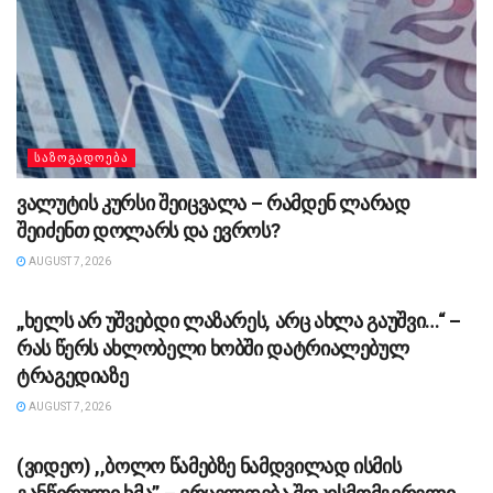
ᲡᲐᲖᲝᲒᲐᲓᲝᲔᲑᲐ
ვალუტის კურსი შეიცვალა – რამდენ ლარად
შეიძენთ დოლარს და ევროს?
AUGUST 7, 2026
ᲡᲐᲖᲝᲒᲐᲓᲝᲔᲑᲐ
„ხელს არ უშვებდი ლაზარეს, არც ახლა გაუშვი…“ –
რას წერს ახლობელი ხობში დატრიალებულ
ტრაგედიაზე
AUGUST 7, 2026
ᲡᲐᲖᲝᲒᲐᲓᲝᲔᲑᲐ
(ვიდეო) ,,ბოლო წამებზე ნამდვილად ისმის