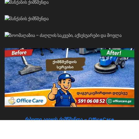
რბილი ავეჯის ქიმწმენდა – OfficeCare