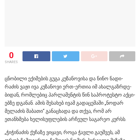
0
SHARES
ცნო­ბი­ლი ექი­მე­ბის გუგა კუ­ზა­ნო­ვი­სა და ნინო ნა­დი­
რა­ძის ვაჟი ივა კუ­ზა­ნო­ვი ერთ-ერ­თია იმ ახალ­გაზ­რდე­
ბი­დან, რომ­ლე­ბიც პარ­ლა­მენ­ტის წინ საპ­რო­ტეს­ტო აქ­ცი­
ებ­ზე დგა­ნან. ამის შესახებ ივამ გადაცემაში „ნოდარ
მელაძის შაბათი“ განაცხადა და თქვა, რომ არ
ეთანხმება ხელისუფლების არჩეულ საგარეო კურსს.
„ჭი­ჭი­ნა­ძის ქუ­ჩა­ზე ვი­ყა­ვი, როცა ჭავ­ლი გა­უშ­ვეს, ამ