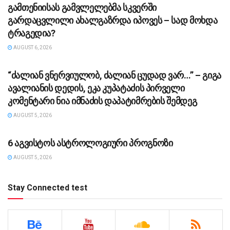
გამთენიისას გამვლელებმა სკვერში
გარდაცვლილი ახალგაზრდა იპოვეს – სად მოხდა
ტრაგედია?
AUGUST 6, 2026
ᲡᲐᲖᲝᲒᲐᲓᲝᲔᲑᲐ
“ძა­ლი­ან ვნერ­ვი­უ­ლობ, ძა­ლი­ან ცუ­დად ვარ…” – გიგა
ავა­ლი­ა­ნის დე­დის, ეკა კუ­პა­ტა­ძის პირველი
კომენტარი ნია იმნაძის დაპატიმრების შემდეგ
AUGUST 5, 2026
ᲡᲐᲖᲝᲒᲐᲓᲝᲔᲑᲐ
6 აგვისტოს ასტროლოგიური პროგნოზი
AUGUST 5, 2026
Stay Connected test