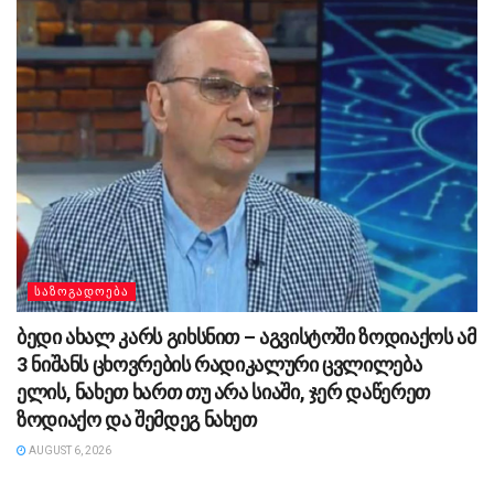
ᲡᲐᲖᲝᲒᲐᲓᲝᲔᲑᲐ
ბედი ახალ კარს გიხსნით – აგვისტოში ზოდიაქოს ამ
3 ნიშანს ცხოვრების რადიკალური ცვლილება
ელის, ნახეთ ხართ თუ არა სიაში, ჯერ დაწერეთ
ზოდიაქო და შემდეგ ნახეთ
AUGUST 6, 2026
ᲡᲐᲖᲝᲒᲐᲓᲝᲔᲑᲐ