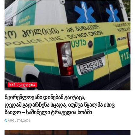
ᲡᲐᲖᲝᲒᲐᲓᲝᲔᲑᲐ
მცირეწლოვანი დინებამ გაიტაცა,
დედამ გადარჩენა სცადა, თუმცა წყალმა ისიც
წაიღო – საშინელი ტრაგედია ხობში
AUGUST 6, 2026