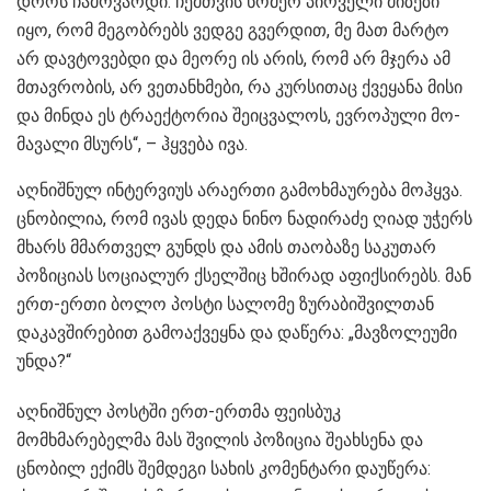
დროს ჩა­მო­ვარ­დი. ჩემ­თვის ნო­მერ პირ­ვე­ლი მი­ზე­ზი
იყო, რომ მე­გობ­რებს ვედ­გე გვერ­დით, მე მათ მარ­ტო
არ დავ­ტო­ვებ­დი და მე­ო­რე ის არის, რომ არ მჯე­რა ამ
მთავ­რო­ბის, არ ვე­თან­ხმე­ბი, რა კურ­სი­თაც ქვე­ყა­ნა მისი
და მინ­და ეს ტრა­ექ­ტო­რია შე­იც­ვა­ლოს, ევ­რო­პუ­ლი მო­
მა­ვა­ლი მსურს“, – ჰყვე­ბა ივა.
აღნიშნულ ინტერვიუს არაერთი გამოხმაურება მოჰყვა.
ცნობილია, რომ ივას დედა ნინო ნადირაძე ღიად უჭერს
მხარს მმართველ გუნდს და ამის თაობაზე საკუთარ
პოზიციას სოციალურ ქსელშიც ხშირად აფიქსირებს. მან
ერთ-ერთი ბოლო პოსტი სალომე ზურაბიშვილთან
დაკავშირებით გამოაქვეყნა და დაწერა: „მავზოლეუმი
უნდა?“
აღნიშნულ პოსტში ერთ-ერთმა ფეისბუკ
მომხმარებელმა მას შვილის პოზიცია შეახსენა და
ცნობილ ექიმს შემდეგი სახის კომენტარი დაუწერა: