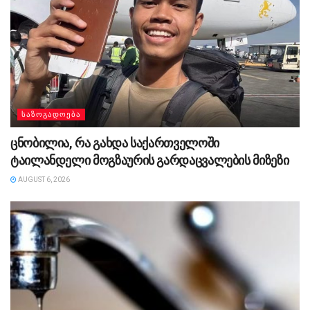
ᲡᲐᲖᲝᲒᲐᲓᲝᲔᲑᲐ
ცნობილია, რა გახდა საქართველოში
ტაილანდელი მოგზაურის გარდაცვალების მიზეზი
AUGUST 6, 2026