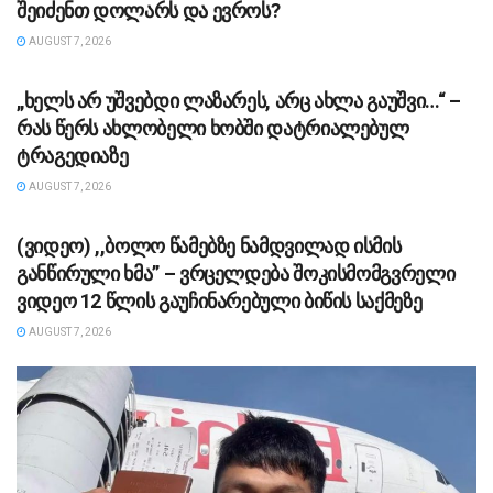
შეიძენთ დოლარს და ევროს?
AUGUST 7, 2026
ᲡᲐᲖᲝᲒᲐᲓᲝᲔᲑᲐ
„ხელს არ უშვებდი ლაზარეს, არც ახლა გაუშვი…“ –
რას წერს ახლობელი ხობში დატრიალებულ
ტრაგედიაზე
AUGUST 7, 2026
ᲡᲐᲖᲝᲒᲐᲓᲝᲔᲑᲐ
(ვიდეო) ,,ბოლო წამებზე ნამდვილად ისმის
განწირული ხმა” – ვრცელდება შოკისმომგვრელი
ვიდეო 12 წლის გაუჩინარებული ბიწის საქმეზე
AUGUST 7, 2026