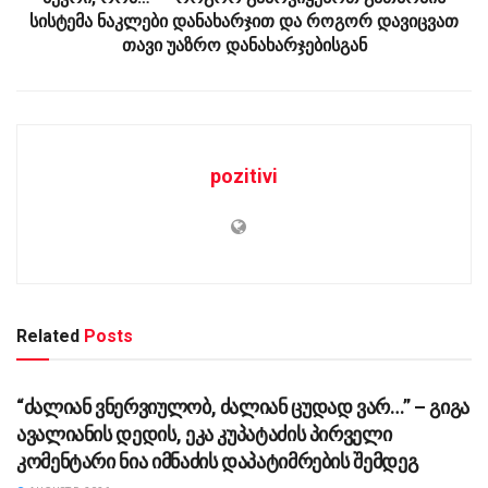
სისტემა ნაკლები დანახარჯით და როგორ დავიცვათ
თავი უაზრო დანახარჯებისგან
pozitivi
Related
Posts
ᲡᲐᲖᲝᲒᲐᲓᲝᲔᲑᲐ
“ძა­ლი­ან ვნერ­ვი­უ­ლობ, ძა­ლი­ან ცუ­დად ვარ…” – გიგა
ავა­ლი­ა­ნის დე­დის, ეკა კუ­პა­ტა­ძის პირველი
კომენტარი ნია იმნაძის დაპატიმრების შემდეგ