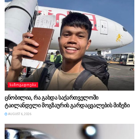
ᲡᲐᲖᲝᲒᲐᲓᲝᲔᲑᲐ
ცნობილია, რა გახდა საქართველოში
ტაილანდელი მოგზაურის გარდაცვალების მიზეზი
AUGUST 6, 2026