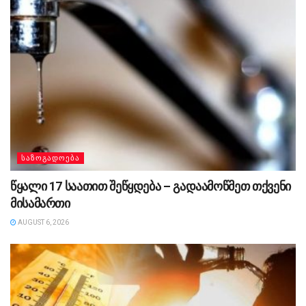
ᲡᲐᲖᲝᲒᲐᲓᲝᲔᲑᲐ
წყალი 17 საათით შეწყდება – გადაამოწმეთ თქვენი
მისამართი
AUGUST 6, 2026