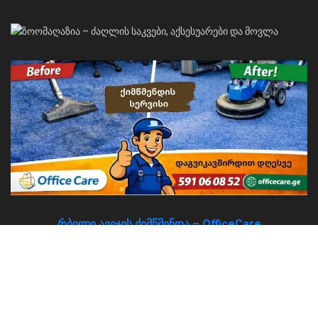
რბილი ავეჯის ქიმწმენდა – OfficeCare
About
Advertise
Privacy & Policy
Contact
© 2026
JNews
- Premium WordPress news & magazine theme by