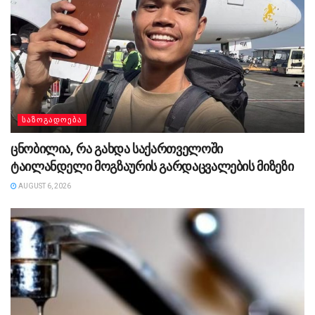
ᲡᲐᲖᲝᲒᲐᲓᲝᲔᲑᲐ
ცნობილია, რა გახდა საქართველოში
ტაილანდელი მოგზაურის გარდაცვალების მიზეზი
AUGUST 6, 2026