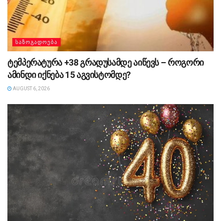
ᲡᲐᲖᲝᲒᲐᲓᲝᲔᲑᲐ
ტემპერატურა +38 გრადუსამდე აიწევს – როგორი
ამინდი იქნება 15 აგვისტომდე?
AUGUST 6, 2026