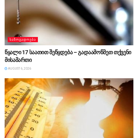
ᲡᲐᲖᲝᲒᲐᲓᲝᲔᲑᲐ
წყალი 17 საათით შეწყდება – გადაამოწმეთ თქვენი
მისამართი
AUGUST 6, 2026