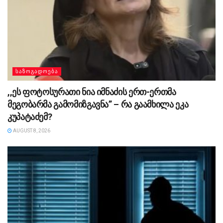
ᲡᲐᲖᲝᲒᲐᲓᲝᲔᲑᲐ
,,ეს ფოტოსურათი ნია იმნაძის ერთ-ერთმა
მეგობარმა გამომიზგავნა” – რა გაამხილა ეკა
კუპატაძემ?
AUGUST 8, 2026