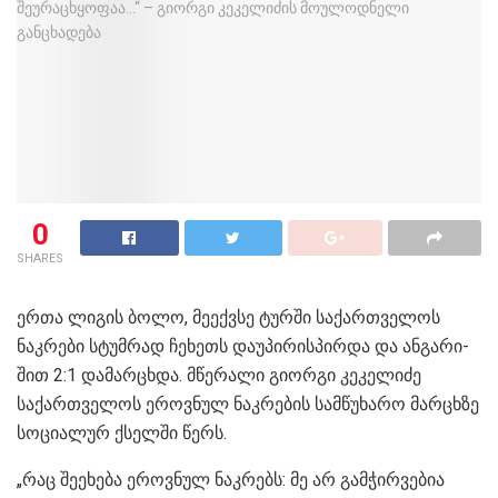
0
SHARES
ერთა ლი­გის ბოლო, მე­ექ­ვსე ტურ­ში საქარ­თვე­ლოს
ნაკ­რე­ბი სტუმ­რად ჩე­ხეთს დაუპირისპირდა და ან­გა­რი­
შით 2:1 და­მარ­ცხდა. მწერალი გიორგი კეკელიძე
საქართველოს ეროვნულ ნაკრების სამწუხარო მარცხზე
სოციალურ ქსელში წერს.
„რაც შეეხება ეროვნულ ნაკრებს: მე არ გამჭირვებია