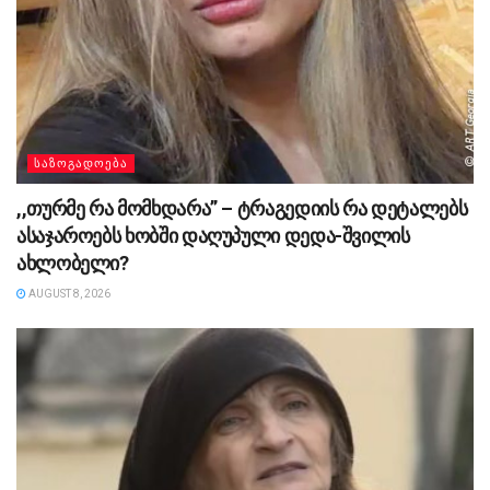
ᲡᲐᲖᲝᲒᲐᲓᲝᲔᲑᲐ
,,თურმე რა მომხდარა” – ტრაგედიის რა დეტალებს
ასაჯაროებს ხობში დაღუპული დედა-შვილის
ახლობელი?
AUGUST 8, 2026