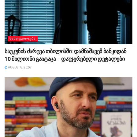
ᲡᲐᲖᲝᲒᲐᲓᲝᲔᲑᲐ
საუკუნის ძარცვა თბილისში: დამნაშავემ ბანკიდან
10 მილიონი გაიტაცა – დაუჯერებელი დეტალები
AUGUST 8, 2026