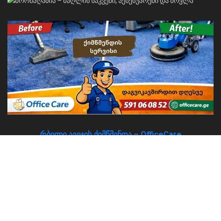
რბილი ავეჯის ქიმწმენდა – OfficeCare
About
Advertise
Privacy & Policy
Contact
© 2026
JNews
- Premium WordPress news & magazine theme by
Jegtheme
.