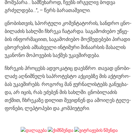
მო­მე­პა­რა… სამ­წუ­ხა­როდ, ჩვენს ირ­გვლივ ბოდ­ვა
გრძელ­დე­ბა…”, – წერს ბა­რა­თაშ­ვი­ლი.
ცნო­ბის­თვის, სპორ­ტუ­ლი კო­მენ­ტა­ტო­რის, სან­დრო ცნო­
ბი­ლა­ძის სახ­ლში ჩხრე­კა ჩა­ტარ­და. სა­გა­მო­ძი­ე­ბო უწყე­
ბის ინ­ფორ­მა­ცი­ით, სა­გა­მო­ძი­ე­ბო მოქ­მე­დე­ბე­ბი პი­რა­დი
ცხოვ­რე­ბის ამ­სახ­ვე­ლი ინ­ტი­მუ­რი ში­ნა­არ­სის მა­სა­ლის
უკა­ნო­ნო მო­პო­ვე­ბის საქ­მეს უკავ­შირ­დე­ბა.
ჩხრე­კის პრო­ცესს ად­ვო­კა­ტიც და­ეს­წრო. თა­ვად ცნო­ბი­
ლა­ძე აღ­ნიშ­ნულს საპ­რო­ტეს­ტო აქ­ცი­ებ­ზე მის აქ­ტი­უ­რო­
ბას უკავ­ში­რებს. რო­გორც მან ჟურ­ნა­ლის­ტებს გა­ნუ­ცხა­
და, არ იცის, რას ეძე­ბენ მის სახ­ლში. ცნო­ბი­ლა­ძის
თქმით, ჩხრე­კა­ზე დი­ლით შე­ვიდ­ნენ და ამო­ი­ღეს ტე­ლე­
ფო­ნე­ბი, ლეპ­ტო­პე­ბი და კომ­პი­უ­ტე­რი.