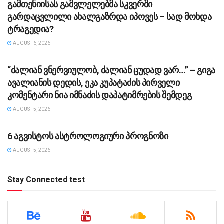
გამთენიისას გამვლელებმა სკვერში
გარდაცვლილი ახალგაზრდა იპოვეს – სად მოხდა
ტრაგედია?
AUGUST 6, 2026
ᲡᲐᲖᲝᲒᲐᲓᲝᲔᲑᲐ
“ძა­ლი­ან ვნერ­ვი­უ­ლობ, ძა­ლი­ან ცუ­დად ვარ…” – გიგა
ავა­ლი­ა­ნის დე­დის, ეკა კუ­პა­ტა­ძის პირველი
კომენტარი ნია იმნაძის დაპატიმრების შემდეგ
AUGUST 5, 2026
ᲡᲐᲖᲝᲒᲐᲓᲝᲔᲑᲐ
6 აგვისტოს ასტროლოგიური პროგნოზი
AUGUST 5, 2026
Stay Connected test