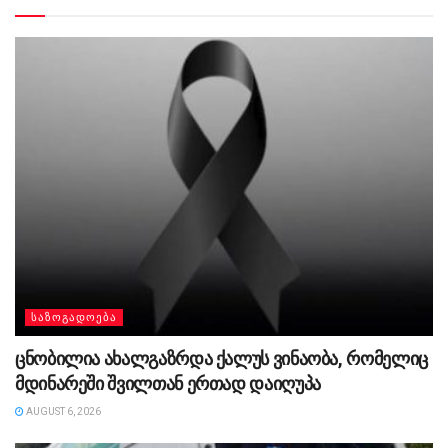
ᲡᲐᲖᲝᲒᲐᲓᲝᲔᲑᲐ
ცნობილია ახალგაზრდა ქალუს ვინაობა, რომელიც
მდინარეში შვილთან ერთად დაიღუპა
AUGUST 6, 2026