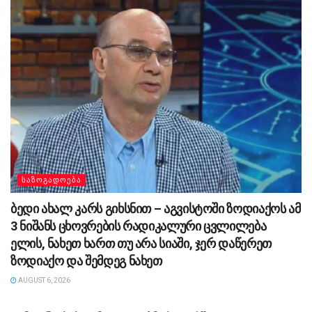
ᲡᲐᲖᲝᲒᲐᲓᲝᲔᲑᲐ
ბედი ახალ კარს გიხსნით – აგვისტოში ზოდიაქოს ამ
3 ნიშანს ცხოვრების რადიკალური ცვლილება
ელის, ნახეთ ხართ თუ არა სიაში, ჯერ დაწერეთ
ზოდიაქო და შემდეგ ნახეთ
AUGUST 6, 2026
ᲡᲐᲖᲝᲒᲐᲓᲝᲔᲑᲐ