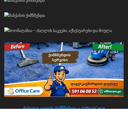
რბილი ავეჯის ქიმწმენდა – OfficeCare