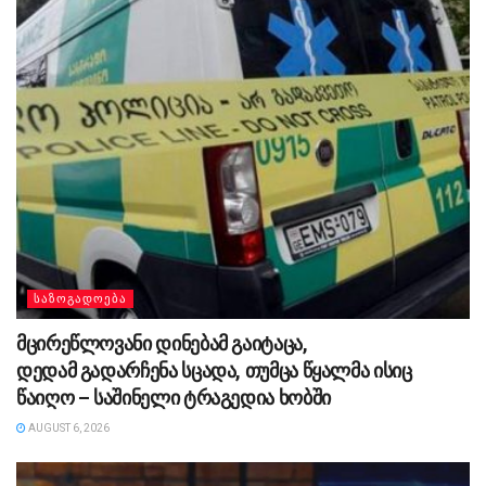
ᲡᲐᲖᲝᲒᲐᲓᲝᲔᲑᲐ
მცირეწლოვანი დინებამ გაიტაცა,
დედამ გადარჩენა სცადა, თუმცა წყალმა ისიც
წაიღო – საშინელი ტრაგედია ხობში
AUGUST 6, 2026