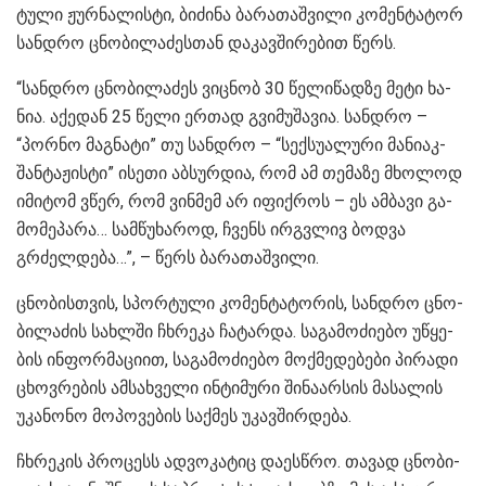
ტუ­ლი ჟურ­ნა­ლის­ტი, ბი­ძი­ნა ბა­რა­თაშ­ვი­ლი კო­მენ­ტა­ტორ
სან­დრო ცნო­ბი­ლა­ძეს­თან და­კავ­ში­რე­ბით წერს.
“სან­დრო ცნო­ბი­ლა­ძეს ვიც­ნობ 30 წე­ლი­წად­ზე მეტი ხა­
ნია. აქე­დან 25 წელი ერ­თად გვი­მუ­შა­ვია. სან­დრო –
“პორ­ნო მაგ­ნა­ტი” თუ სან­დრო – “სექ­სუ­ა­ლუ­რი მა­ნი­აკ-
შან­ტა­ჟის­ტი” ისე­თი აბ­სურ­დია, რომ ამ თე­მა­ზე მხო­ლოდ
იმი­ტომ ვწერ, რომ ვინ­მემ არ იფიქ­როს – ეს ამ­ბა­ვი გა­
მო­მე­პა­რა… სამ­წუ­ხა­როდ, ჩვენს ირ­გვლივ ბოდ­ვა
გრძელ­დე­ბა…”, – წერს ბა­რა­თაშ­ვი­ლი.
ცნო­ბის­თვის, სპორ­ტუ­ლი კო­მენ­ტა­ტო­რის, სან­დრო ცნო­
ბი­ლა­ძის სახ­ლში ჩხრე­კა ჩა­ტარ­და. სა­გა­მო­ძი­ე­ბო უწყე­
ბის ინ­ფორ­მა­ცი­ით, სა­გა­მო­ძი­ე­ბო მოქ­მე­დე­ბე­ბი პი­რა­დი
ცხოვ­რე­ბის ამ­სახ­ვე­ლი ინ­ტი­მუ­რი ში­ნა­არ­სის მა­სა­ლის
უკა­ნო­ნო მო­პო­ვე­ბის საქ­მეს უკავ­შირ­დე­ბა.
ჩხრე­კის პრო­ცესს ად­ვო­კა­ტიც და­ეს­წრო. თა­ვად ცნო­ბი­