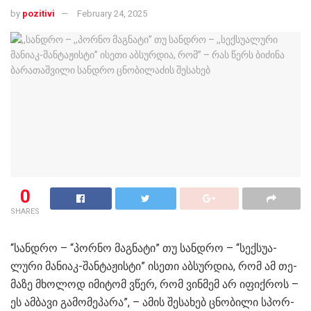
by
pozitivi
February 24, 2025
0
SHARES
“სან­დრო – “პორ­ნო მაგ­ნა­ტი” თუ სან­დრო – “სექ­სუ­ა­
ლუ­რი მა­ნი­აკ-შან­ტა­ჟის­ტი” ისე­თი აბ­სურ­დია, რომ ამ თე­
მა­ზე მხო­ლოდ იმი­ტომ ვწერ, რომ ვინ­მემ არ იფიქ­როს –
ეს ამ­ბა­ვი გა­მო­მე­პა­რა”, – ამის შე­სა­ხებ ცნო­ბი­ლი სპორ­