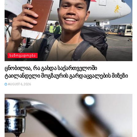
ᲡᲐᲖᲝᲒᲐᲓᲝᲔᲑᲐ
ცნობილია, რა გახდა საქართველოში
ტაილანდელი მოგზაურის გარდაცვალების მიზეზი
AUGUST 6, 2026