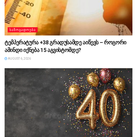
ᲡᲐᲖᲝᲒᲐᲓᲝᲔᲑᲐ
ტემპერატურა +38 გრადუსამდე აიწევს – როგორი
ამინდი იქნება 15 აგვისტომდე?
AUGUST 6, 2026