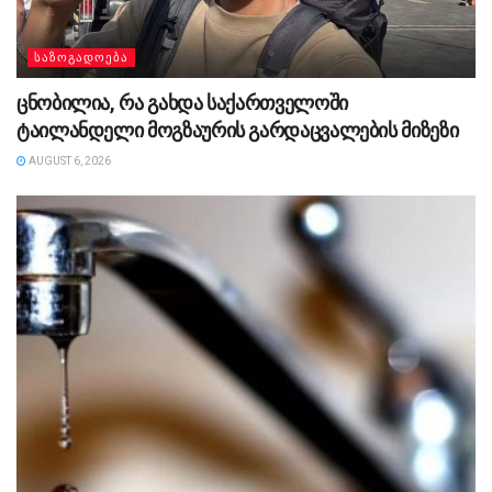
ᲡᲐᲖᲝᲒᲐᲓᲝᲔᲑᲐ
ცნობილია, რა გახდა საქართველოში
ტაილანდელი მოგზაურის გარდაცვალების მიზეზი
AUGUST 6, 2026