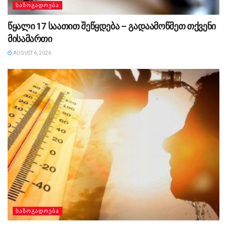
ᲡᲐᲖᲝᲒᲐᲓᲝᲔᲑᲐ
წყალი 17 საათით შეწყდება – გადაამოწმეთ თქვენი
მისამართი
AUGUST 6, 2026
ᲡᲐᲖᲝᲒᲐᲓᲝᲔᲑᲐ