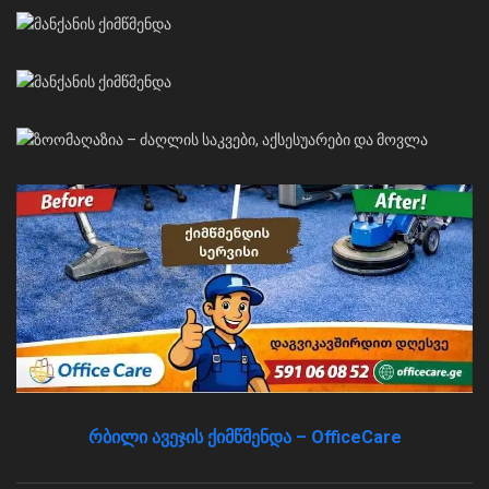
რბილი ავეჯის ქიმწმენდა – OfficeCare