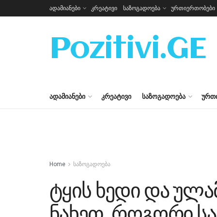
ადამიანები
კრეატივი
საზოგადოება
ურთიერთობები
Pozitivi.GE
ᲐᲓᲐᲛᲘᲐᲜᲔᲑᲘ
ᲙᲠᲔᲐᲢᲘᲕᲘ
ᲡᲐᲖᲝᲒᲐᲓᲝᲔᲑᲐ
ᲣᲠᲗ
Home
საზოგადოება
ტყის ხედი და ულა
ნახეთ, როგორი ს