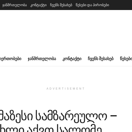
ჯანმრთელობა
კონტაქტი
ჩვენს შესახებ
წესები და პირობები
ᲘᲔᲠᲗᲝᲑᲔᲑᲘ
ᲯᲐᲜᲛᲠᲗᲔᲚᲝᲑᲐ
ᲙᲝᲜᲢᲐᲥᲢᲘ
ᲩᲕᲔᲜᲡ ᲨᲔᲡᲐᲮᲔᲑ
ᲬᲔᲡᲔᲑ
ADVERTISEMENT
მაზესი სამზარეულო –
ახლი აქვთ სალომე