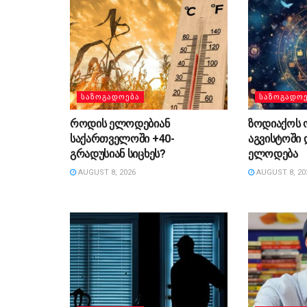
ᲡᲐᲖᲝᲒᲐᲓᲝᲔᲑᲐ
ᲡᲐᲖᲝᲒᲐᲓᲝ
როდის ელოდებიან
ზოდიაქოს ო
საქართველოში +40-
აგვისტოში
გრადუსიან სიცხეს?
ელოდება
AUGUST 8, 2026
AUGUST 8, 20