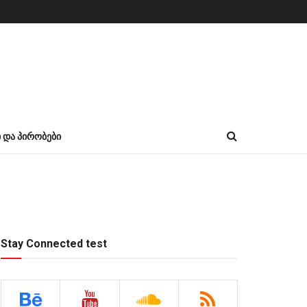
Ი ᲓᲐ ᲞᲘᲠᲝᲑᲔᲑᲘ
Stay Connected test