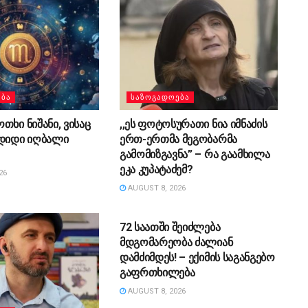
ᲔᲑᲐ
ᲡᲐᲖᲝᲒᲐᲓᲝᲔᲑᲐ
თხი ნიშანი, ვისაც
,,ეს ფოტოსურათი ნია იმნაძის
 დიდი იღბალი
ერთ-ერთმა მეგობარმა
გამომიზგავნა” – რა გაამხილა
ეკა კუპატაძემ?
26
AUGUST 8, 2026
ᲡᲐᲖᲝᲒᲐᲓᲝᲔᲑᲐ
72 საათში შეიძლება
მდგომარეობა ძალიან
დამძიმდეს! – ექიმის საგანგებო
გაფრთხილება
AUGUST 8, 2026