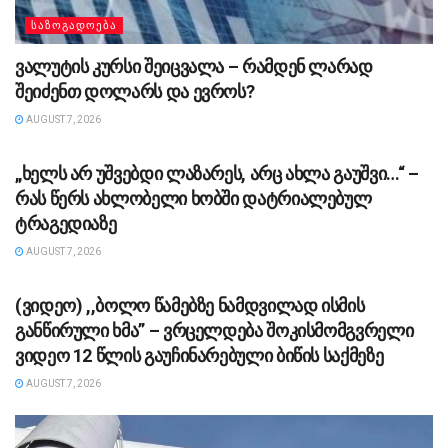
ᲡᲐᲖᲝᲒᲐᲓᲝᲔᲑᲐ
ვალუტის კურსი შეიცვალა – რამდენ ლარად
შეიძენთ დოლარს და ევროს?
AUGUST 7, 2026
ᲡᲐᲖᲝᲒᲐᲓᲝᲔᲑᲐ
„ხელს არ უშვებდი ლაზარეს, არც ახლა გაუშვი…“ –
რას წერს ახლობელი ხობში დატრიალებულ
ტრაგედიაზე
AUGUST 7, 2026
ᲡᲐᲖᲝᲒᲐᲓᲝᲔᲑᲐ
(ვიდეო) ,,ბოლო წამებზე ნამდვილად ისმის
განწირული ხმა” – ვრცელდება შოკისმომგვრელი
ვიდეო 12 წლის გაუჩინარებული ბიწის საქმეზე
AUGUST 7, 2026