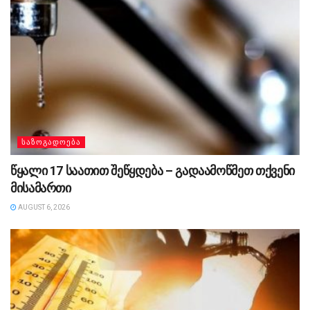
ᲡᲐᲖᲝᲒᲐᲓᲝᲔᲑᲐ
წყალი 17 საათით შეწყდება – გადაამოწმეთ თქვენი
მისამართი
AUGUST 6, 2026