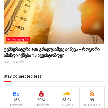
ᲡᲐᲖᲝᲒᲐᲓᲝᲔᲑᲐ
ტემპერატურა +38 გრადუსამდე აიწევს – როგორი
ამინდი იქნება 15 აგვისტომდე?
AUGUST 6, 2026
Stay Connected test
136
206k
23.9k
99
Followers
Subscribers
Followers
Subscribers