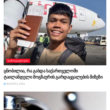
ᲡᲐᲖᲝᲒᲐᲓᲝᲔᲑᲐ
ცნობილია, რა გახდა საქართველოში
ტაილანდელი მოგზაურის გარდაცვალების მიზეზი
AUGUST 6, 2026