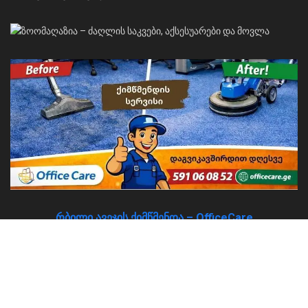
რბილი ავეჯის ქიმწმენდა – OfficeCare
About
Advertise
Privacy & Policy
Contact
© 2026
JNews
- Premium WordPress news & magazine theme by