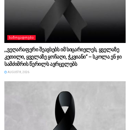
ᲡᲐᲖᲝᲒᲐᲓᲝᲔᲑᲐ
,,ვეღარაფერი შეავსებს იმ სიცარიელეს, ყველაზე
კეთილი, ყველაზე ყოჩაღი, ჭკვიანი“ – სკოლა ენ ჯი
სამძიმრის წერილს ავრცელებს
AUGUST 8, 2026