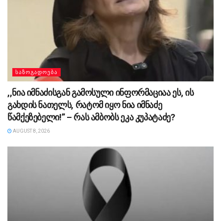
ᲡᲐᲖᲝᲒᲐᲓᲝᲔᲑᲐ
,,ნია იმნაძისგან გამოსული ინფორმაციაა ეს, ის
გახდის ნათელს, რატომ იყო ნია იმნაძე
წამქეზებელი!” – რას ამბობს ეკა კუპატაძე?
AUGUST 8, 2026