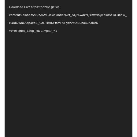
Player
Download File: https://pozitivi.ge/wp-
content/uploads/2025/02/FDownloader.Net_AQNGwbYQ1mmxrQkI6k0AYDLRbYX_
R4oIOWhGOip4ceE_Gf4FiB6KFt5MP9PycnAtUtEuzB43fObicN-
WYlzPqtBs_720p_HD-1.mp4?_=1