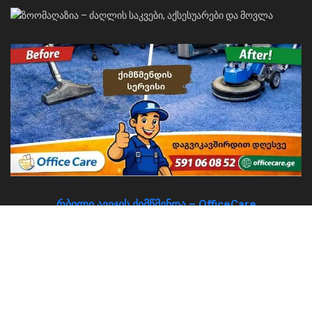
რბილი ავეჯის ქიმწმენდა – OfficeCare
About
Advertise
Privacy & Policy
Contact
© 2026
JNews
- Premium WordPress news & magazine theme by
Jegtheme
.