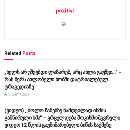
pozitivi
Related
Posts
ᲡᲐᲖᲝᲒᲐᲓᲝᲔᲑᲐ
„ხელს არ უშვებდი ლაზარეს, არც ახლა გაუშვი…“ –
რას წერს ახლობელი ხობში დატრიალებულ
ტრაგედიაზე
AUGUST 7, 2026
ᲡᲐᲖᲝᲒᲐᲓᲝᲔᲑᲐ
(ვიდეო) ,,ბოლო წამებზე ნამდვილად ისმის
განწირული ხმა” – ვრცელდება შოკისმომგვრელი
ვიდეო 12 წლის გაუჩინარებული ბიწის საქმეზე