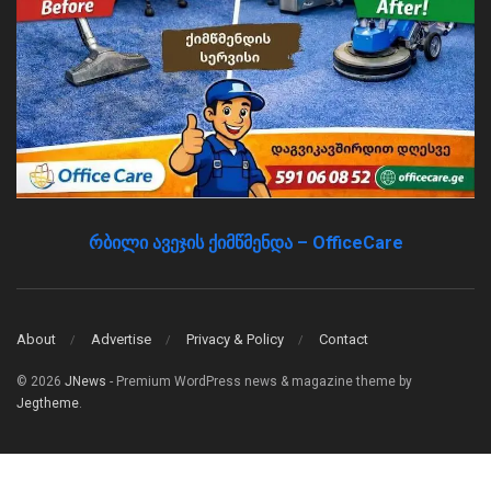
რბილი ავეჯის ქიმწმენდა – OfficeCare
About
Advertise
Privacy & Policy
Contact
© 2026
JNews
- Premium WordPress news & magazine theme by
Jegtheme
.