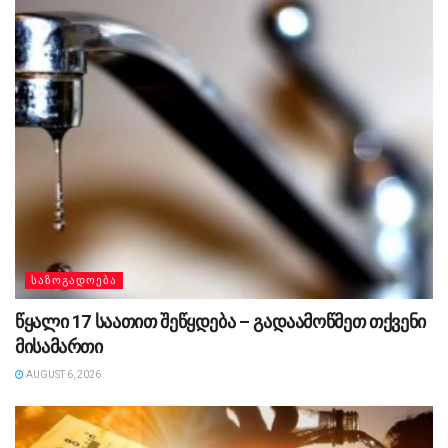
ᲡᲐᲖᲝᲒᲐᲓᲝᲔᲑᲐ
წყალი 17 საათით შეწყდება – გადაამოწმეთ თქვენი
მისამართი
AUGUST 6, 2026