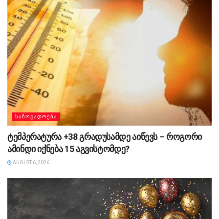
ᲡᲐᲖᲝᲒᲐᲓᲝᲔᲑᲐ
ტემპერატურა +38 გრადუსამდე აიწევს – როგორი
ამინდი იქნება 15 აგვისტომდე?
AUGUST 6, 2026