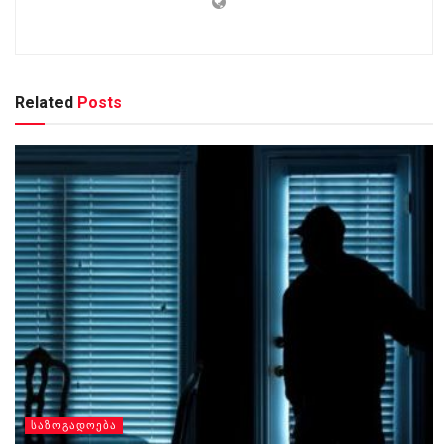
Related
Posts
ᲡᲐᲖᲝᲒᲐᲓᲝᲔᲑᲐ