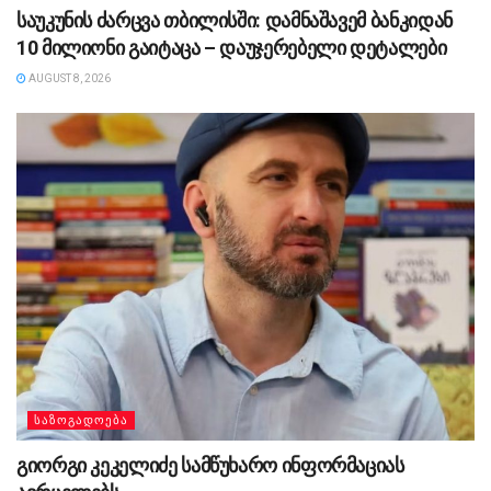
საუკუნის ძარცვა თბილისში: დამნაშავემ ბანკიდან
10 მილიონი გაიტაცა – დაუჯერებელი დეტალები
AUGUST 8, 2026
ᲡᲐᲖᲝᲒᲐᲓᲝᲔᲑᲐ
გიორგი კეკელიძე სამწუხარო ინფორმაციას