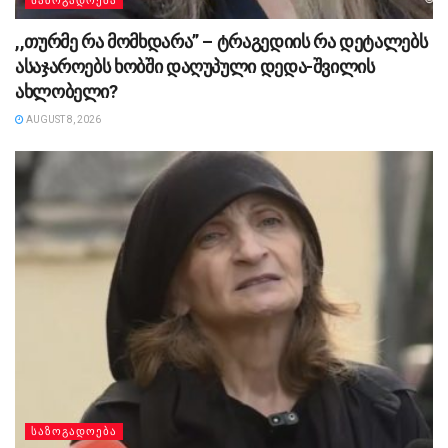
ᲡᲐᲖᲝᲒᲐᲓᲝᲔᲑᲐ
,,თურმე რა მომხდარა” – ტრაგედიის რა დეტალებს
ასაჯაროებს ხობში დაღუპული დედა-შვილის
ახლობელი?
AUGUST 8, 2026
ᲡᲐᲖᲝᲒᲐᲓᲝᲔᲑᲐ