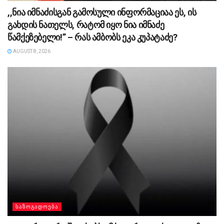
,,ნია იმნაძისგან გამოსული ინფორმაციაა ეს, ის
გახდის ნათელს, რატომ იყო ნია იმნაძე
წამქეზებელი!” – რას ამბობს ეკა კუპატაძე?
AUGUST 8, 2026
ᲡᲐᲖᲝᲒᲐᲓᲝᲔᲑᲐ