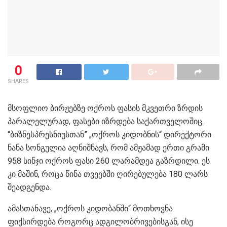
0
SHARES
მსოფ­ლიო ბირ­ჟებ­ზე ოქ­როს ფა­სის მკვეთ­რი ზრდის
პა­რა­ლე­ლუ­რად, ფა­სე­ბი იზ­რდე­ბა სა­ქარ­თვე­ლო­შიც.
“ბიზ­ნესპრეს­ნი­უს­თან” „ოქ­როს კი­დობ­ნის“ დი­რექ­ტო­რი
ნანა სონ­გუ­ლია აღ­ნიშ­ნავს, რომ ამ­ჟა­მად ერთი გრა­მი
958 სინ­ჯი ოქ­როს ფასი 260 ლა­რამ­დეა გაზ­რდი­ლი. ეს
კი მა­შინ, როცა წინა თვე­ებ­ში ღი­რე­ბუ­ლე­ბა 180 ლარს
შე­ად­გენ­და.
ამასთანავე, „ოქროს კიდობანში“ მოთხოვნა
ფიქსირდება როგორც ადგილობრივებისგან, ისე