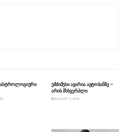
ᲔᲑᲐ
ᲡᲐᲖᲝᲒᲐᲓᲝᲔᲑᲐ
ს ასტროლოგიური
უმძიმესი ავარია ავტობანზე –
არის მსხვერპლი
26
AUGUST 5, 2026
ᲔᲑᲐ