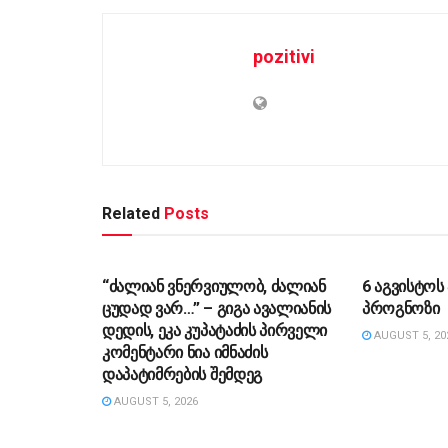
pozitivi
Related
Posts
ᲡᲐᲖᲝᲒᲐᲓᲝᲔᲑᲐ
ᲡᲐᲖᲝᲒᲐᲓᲝ
“ძა­ლი­ან ვნერ­ვი­უ­ლობ, ძა­ლი­ან
6 აგვისტო
ცუ­დად ვარ…” – გიგა ავა­ლი­ა­ნის
პროგნოზი
დე­დის, ეკა კუ­პა­ტა­ძის პირველი
AUGUST 5, 20
კომენტარი ნია იმნაძის
დაპატიმრების შემდეგ
AUGUST 5, 2026
ᲡᲐᲖᲝᲒᲐᲓᲝᲔᲑᲐ
ᲡᲐᲖᲝᲒᲐᲓᲝ