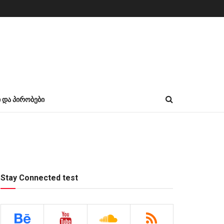
Ი ᲓᲐ ᲞᲘᲠᲝᲑᲔᲑᲘ
Stay Connected test