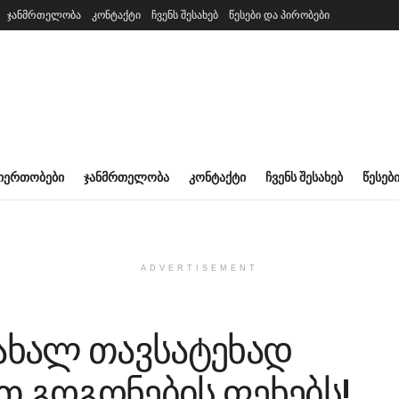
ჯანმრთელობა
კონტაქტი
ჩვენს შესახებ
წესები და პირობები
ᲘᲔᲠᲗᲝᲑᲔᲑᲘ
ᲯᲐᲜᲛᲠᲗᲔᲚᲝᲑᲐ
ᲙᲝᲜᲢᲐᲥᲢᲘ
ᲩᲕᲔᲜᲡ ᲨᲔᲡᲐᲮᲔᲑ
ᲬᲔᲡᲔᲑ
ADVERTISEMENT
ახალ თავსატეხად
თ გოგონების ფეხებს!