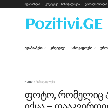
ადამიანები
კრეატივი
საზოგადოება
ურთიერთობები
Pozitivi.GE
ᲐᲓᲐᲛᲘᲐᲜᲔᲑᲘ
ᲙᲠᲔᲐᲢᲘᲕᲘ
ᲡᲐᲖᲝᲒᲐᲓᲝᲔᲑᲐ
ᲣᲠᲗ
Home
საზოგადოება
ფოტო, რომელიც 
იქცა – დააკვირდი