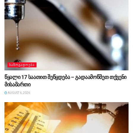
ᲡᲐᲖᲝᲒᲐᲓᲝᲔᲑᲐ
წყალი 17 საათით შეწყდება – გადაამოწმეთ თქვენი
მისამართი
AUGUST 6, 2026