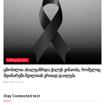
ᲡᲐᲖᲝᲒᲐᲓᲝᲔᲑᲐ
ცნობილია ახალგაზრდა ქალუს ვინაობა, რომელიც
მდინარეში შვილთან ერთად დაიღუპა
AUGUST 6, 2026
Stay Connected test