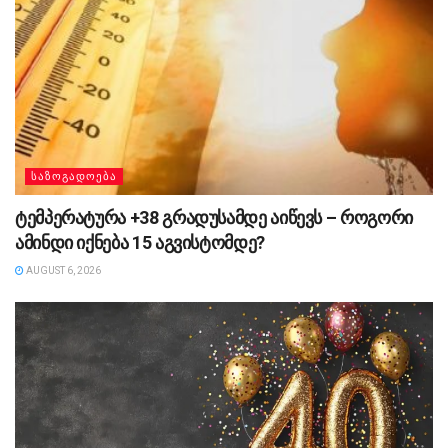
ᲡᲐᲖᲝᲒᲐᲓᲝᲔᲑᲐ
ტემპერატურა +38 გრადუსამდე აიწევს – როგორი
ამინდი იქნება 15 აგვისტომდე?
AUGUST 6, 2026