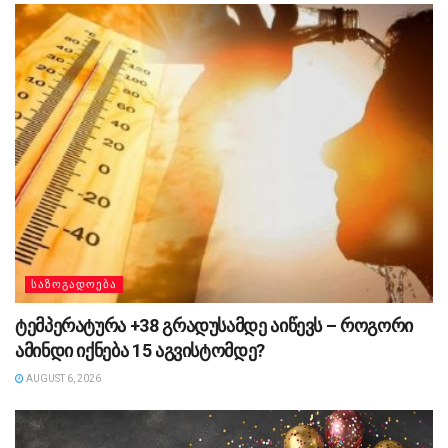
ᲡᲐᲖᲝᲒᲐᲓᲝᲔᲑᲐ
ტემპერატურა +38 გრადუსამდე აიწევს – როგორი
ამინდი იქნება 15 აგვისტომდე?
AUGUST 6, 2026