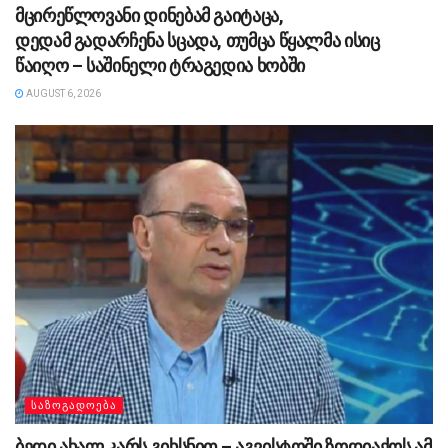
მცირეწლოვანი დინებამ გაიტაცა,
დედამ გადარჩენა სცადა, თუმცა წყალმა ისიც
წაიღო – საშინელი ტრაგედია ხობში
AUGUST 6, 2026
ᲡᲐᲖᲝᲒᲐᲓᲝᲔᲑᲐ
ბედი ახალ კარს გიხსნით – აგვისტოში ზოდიაქოს ამ