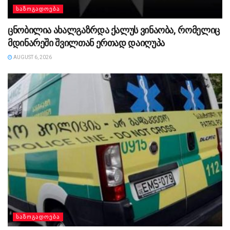
ᲡᲐᲖᲝᲒᲐᲓᲝᲔᲑᲐ
ცნობილია ახალგაზრდა ქალუს ვინაობა, რომელიც
მდინარეში შვილთან ერთად დაიღუპა
AUGUST 6, 2026
ᲡᲐᲖᲝᲒᲐᲓᲝᲔᲑᲐ