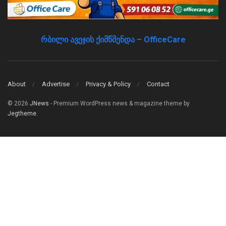
რბილი ავეჯის ქიმწმენდა – OfficeCare
About
Advertise
Privacy & Policy
Contact
© 2026
JNews
- Premium WordPress news & magazine theme by
Jegtheme
.