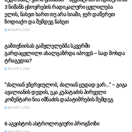
3 ნიშანს ცხოვრების რადიკალური ცვლილება
ელის, ნახეთ ხართ თუ არა სიაში, ჯერ დაწერეთ
ზოდიაქო და შემდეგ ნახეთ
AUGUST 6, 2026
ᲡᲐᲖᲝᲒᲐᲓᲝᲔᲑᲐ
გამთენიისას გამვლელებმა სკვერში
გარდაცვლილი ახალგაზრდა იპოვეს – სად მოხდა
ტრაგედია?
AUGUST 6, 2026
ᲡᲐᲖᲝᲒᲐᲓᲝᲔᲑᲐ
“ძა­ლი­ან ვნერ­ვი­უ­ლობ, ძა­ლი­ან ცუ­დად ვარ…” – გიგა
ავა­ლი­ა­ნის დე­დის, ეკა კუ­პა­ტა­ძის პირველი
კომენტარი ნია იმნაძის დაპატიმრების შემდეგ
AUGUST 5, 2026
ᲡᲐᲖᲝᲒᲐᲓᲝᲔᲑᲐ
6 აგვისტოს ასტროლოგიური პროგნოზი
AUGUST 5, 2026