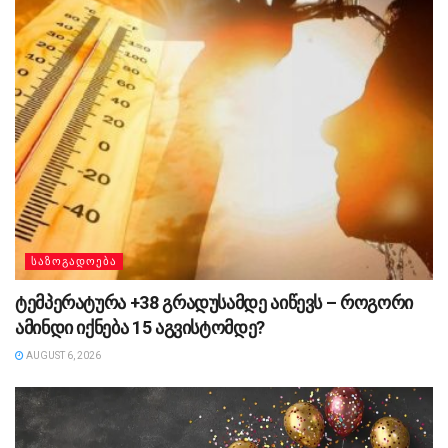
ᲡᲐᲖᲝᲒᲐᲓᲝᲔᲑᲐ
ტემპერატურა +38 გრადუსამდე აიწევს – როგორი
ამინდი იქნება 15 აგვისტომდე?
AUGUST 6, 2026