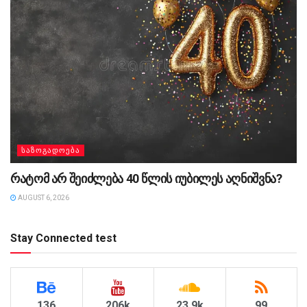
ᲡᲐᲖᲝᲒᲐᲓᲝᲔᲑᲐ
რატომ არ შეიძლება 40 წლის იუბილეს აღნიშვნა?
AUGUST 6, 2026
Stay Connected test
136
206k
23.9k
99