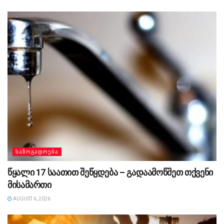
ᲡᲐᲖᲝᲒᲐᲓᲝᲔᲑᲐ
წყალი 17 საათით შეწყდება – გადაამოწმეთ თქვენი
მისამართი
AUGUST 6, 2026