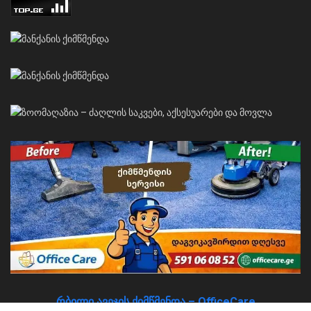
რბილი ავეჯის ქიმწმენდა – OfficeCare