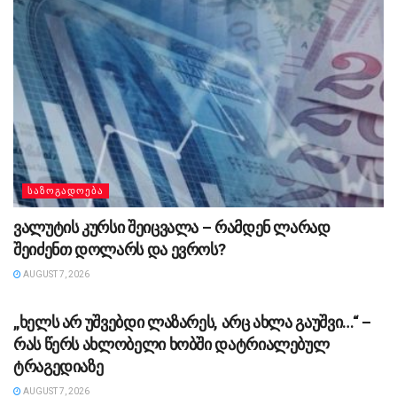
ᲡᲐᲖᲝᲒᲐᲓᲝᲔᲑᲐ
ვალუტის კურსი შეიცვალა – რამდენ ლარად
შეიძენთ დოლარს და ევროს?
AUGUST 7, 2026
ᲡᲐᲖᲝᲒᲐᲓᲝᲔᲑᲐ
„ხელს არ უშვებდი ლაზარეს, არც ახლა გაუშვი…“ –
რას წერს ახლობელი ხობში დატრიალებულ
ტრაგედიაზე
AUGUST 7, 2026