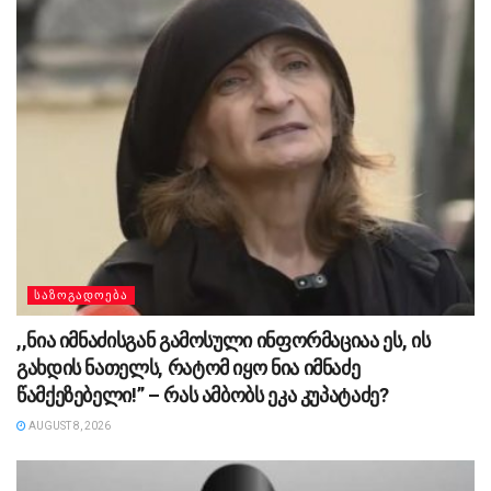
ᲡᲐᲖᲝᲒᲐᲓᲝᲔᲑᲐ
,,ნია იმნაძისგან გამოსული ინფორმაციაა ეს, ის
გახდის ნათელს, რატომ იყო ნია იმნაძე
წამქეზებელი!” – რას ამბობს ეკა კუპატაძე?
AUGUST 8, 2026