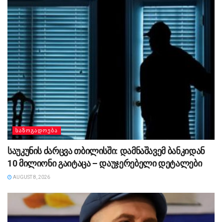
ᲡᲐᲖᲝᲒᲐᲓᲝᲔᲑᲐ
საუკუნის ძარცვა თბილისში: დამნაშავემ ბანკიდან
10 მილიონი გაიტაცა – დაუჯერებელი დეტალები
AUGUST 8, 2026