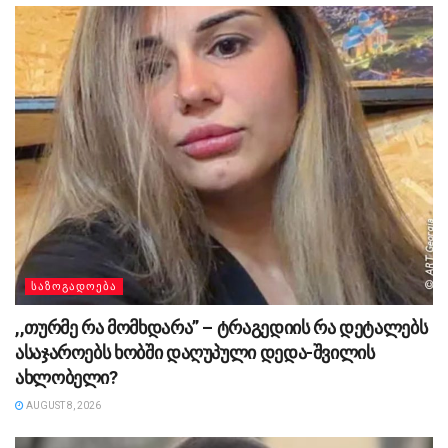
ᲡᲐᲖᲝᲒᲐᲓᲝᲔᲑᲐ
,,თურმე რა მომხდარა” – ტრაგედიის რა დეტალებს
ასაჯაროებს ხობში დაღუპული დედა-შვილის
ახლობელი?
AUGUST 8, 2026