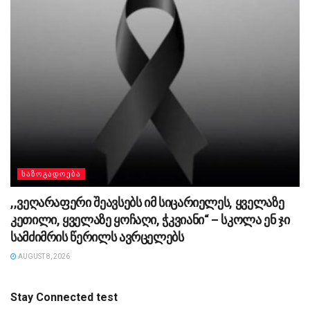
ᲡᲐᲖᲝᲒᲐᲓᲝᲔᲑᲐ
,,ვეღარაფერი შეავსებს იმ სიცარიელეს, ყველაზე
კეთილი, ყველაზე ყოჩაღი, ჭკვიანი“ – სკოლა ენ ჯი
სამძიმრის წერილს ავრცელებს
AUGUST 8, 2026
Stay Connected test