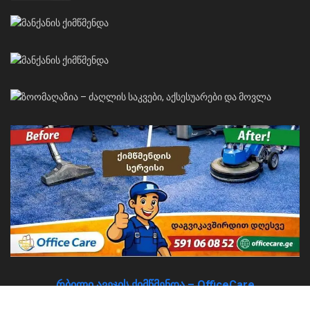
რბილი ავეჯის ქიმწმენდა – OfficeCare