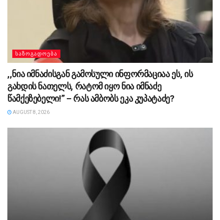
ᲡᲐᲖᲝᲒᲐᲓᲝᲔᲑᲐ
,,ნია იმნაძისგან გამოსული ინფორმაციაა ეს, ის
გახდის ნათელს, რატომ იყო ნია იმნაძე
წამქეზებელი!” – რას ამბობს ეკა კუპატაძე?
AUGUST 8, 2026