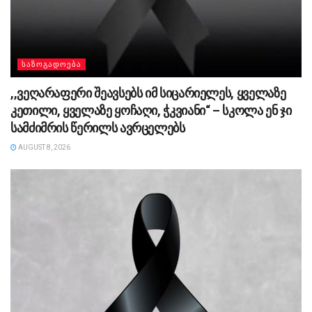
ᲡᲐᲖᲝᲒᲐᲓᲝᲔᲑᲐ
,,ვეღარაფერი შეავსებს იმ სიცარიელეს, ყველაზე
კეთილი, ყველაზე ყოჩაღი, ჭკვიანი“ – სკოლა ენ ჯი
სამძიმრის წერილს ავრცელებს
AUGUST 8, 2026