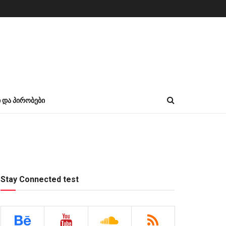
Ი ᲓᲐ ᲞᲘᲠᲝᲑᲔᲑᲘ
Stay Connected test