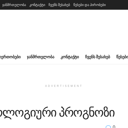
ჯანმრთელობა
კონტაქტი
ჩვენს შესახებ
წესები და პირობები
ᲘᲔᲠᲗᲝᲑᲔᲑᲘ
ᲯᲐᲜᲛᲠᲗᲔᲚᲝᲑᲐ
ᲙᲝᲜᲢᲐᲥᲢᲘ
ᲩᲕᲔᲜᲡ ᲨᲔᲡᲐᲮᲔᲑ
ᲬᲔᲡᲔᲑ
ADVERTISEMENT
როლოგიური პროგნოზი
0