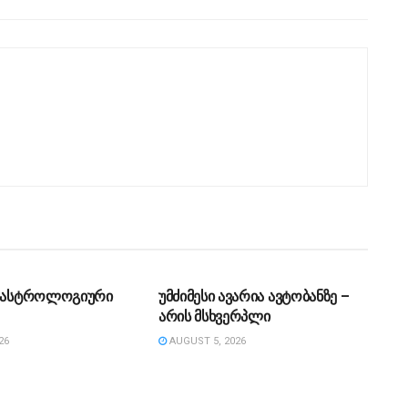
ᲔᲑᲐ
ᲡᲐᲖᲝᲒᲐᲓᲝᲔᲑᲐ
ს ასტროლოგიური
უმძიმესი ავარია ავტობანზე –
არის მსხვერპლი
26
AUGUST 5, 2026