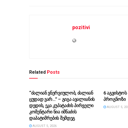
pozitivi
Related
Posts
ᲡᲐᲖᲝᲒᲐᲓᲝᲔᲑᲐ
ᲡᲐᲖᲝᲒᲐᲓᲝ
“ძა­ლი­ან ვნერ­ვი­უ­ლობ, ძა­ლი­ან
6 აგვისტო
ცუ­დად ვარ…” – გიგა ავა­ლი­ა­ნის
პროგნოზი
დე­დის, ეკა კუ­პა­ტა­ძის პირველი
AUGUST 5, 20
კომენტარი ნია იმნაძის
დაპატიმრების შემდეგ
AUGUST 5, 2026