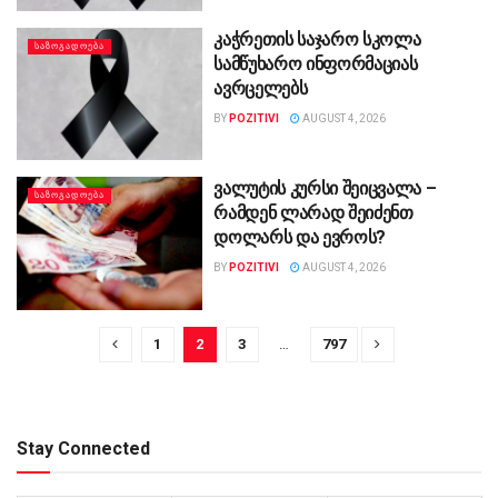
კაჭრეთის საჯარო სკოლა
ᲡᲐᲖᲝᲒᲐᲓᲝᲔᲑᲐ
სამწუხარო ინფორმაციას
ავრცელებს
BY
POZITIVI
AUGUST 4, 2026
ვალუტის კურსი შეიცვალა –
ᲡᲐᲖᲝᲒᲐᲓᲝᲔᲑᲐ
რამდენ ლარად შეიძენთ
დოლარს და ევროს?
BY
POZITIVI
AUGUST 4, 2026
1
2
3
…
797
Stay Connected