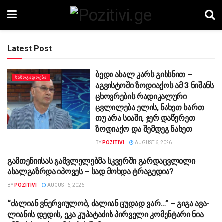
Latest Post
ბედი ახალ კარს გიხსნით –
ᲡᲐᲖᲝᲒᲐᲓᲝᲔᲑᲐ
აგვისტოში ზოდიაქოს ამ 3 ნიშანს
ცხოვრების რადიკალური
ცვლილება ელის, ნახეთ ხართ
თუ არა სიაში, ჯერ დაწერეთ
ზოდიაქო და შემდეგ ნახეთ
BY
POZITIVI
AUGUST 6, 2026
გამთენიისას გამვლელებმა სკვერში გარდაცვლილი
ᲡᲐᲖᲝᲒᲐᲓᲝᲔᲑᲐ
ახალგაზრდა იპოვეს – სად მოხდა ტრაგედია?
BY
POZITIVI
AUGUST 6, 2026
“ძა­ლი­ან ვნერ­ვი­უ­ლობ, ძა­ლი­ან ცუ­დად ვარ…” – გიგა ავა­
ᲡᲐᲖᲝᲒᲐᲓᲝᲔᲑᲐ
ლი­ა­ნის დე­დის, ეკა კუ­პა­ტა­ძის პირველი კომენტარი ნია