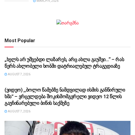
MARCH 4, 2026
Most Popular
ᲡᲐᲖᲝᲒᲐᲓᲝᲔᲑᲐ
„ხელს არ უშვებდი ლაზარეს, არც ახლა გაუშვი…“ – რას
წერს ახლობელი ხობში დატრიალებულ ტრაგედიაზე
AUGUST 7, 2026
ᲡᲐᲖᲝᲒᲐᲓᲝᲔᲑᲐ
(ვიდეო) ,,ბოლო წამებზე ნამდვილად ისმის განწირული
ხმა” – ვრცელდება შოკისმომგვრელი ვიდეო 12 წლის
გაუჩინარებული ბიწის საქმეზე
AUGUST 7, 2026