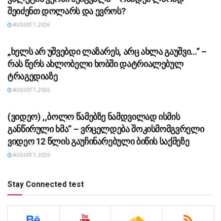
შეიძენთ დოლარს და ევროს?
AUGUST 7, 2026
ᲡᲐᲖᲝᲒᲐᲓᲝᲔᲑᲐ
„ხელს არ უშვებდი ლაზარეს, არც ახლა გაუშვი…“ –
რას წერს ახლობელი ხობში დატრიალებულ
ტრაგედიაზე
AUGUST 7, 2026
ᲡᲐᲖᲝᲒᲐᲓᲝᲔᲑᲐ
(ვიდეო) ,,ბოლო წამებზე ნამდვილად ისმის
განწირული ხმა” – ვრცელდება შოკისმომგვრელი
ვიდეო 12 წლის გაუჩინარებული ბიწის საქმეზე
AUGUST 7, 2026
Stay Connected test