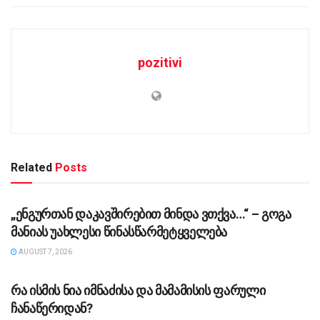
pozitivi
Related
Posts
ᲡᲐᲖᲝᲒᲐᲓᲝᲔᲑᲐ
„ენგურთან დაკავშირებით მინდა ვთქვა…“ – გოგა
მანიას უახლესი წინასწარმეტყველება
AUGUST 7, 2026
ᲡᲐᲖᲝᲒᲐᲓᲝᲔᲑᲐ
რა ისმის ნია იმნაძისა და მამამისის ფარული
ჩანაწერიდან?