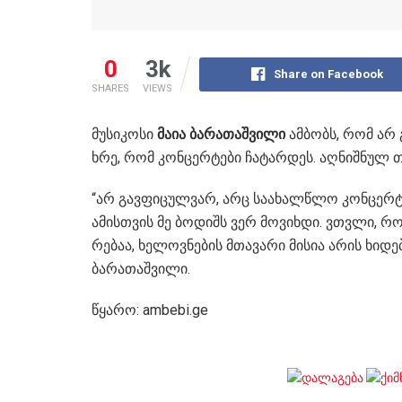
0
3k
Share on Facebook
SHARES
VIEWS
მუ­სი­კო­სი
მაია ბა­რა­თაშ­ვი­ლი
ამ­ბობს, რომ არ გ
ხრე, რომ კონ­ცერ­ტე­ბი ჩა­ტარ­დეს. აღ­ნიშ­ნულ თე
“არ გავ­ფი­ცულ­ვარ, არც სა­ა­ხალ­წლო კონ­ცერ­ტი 
ამის­თვის მე ბო­დიშს ვერ მო­ვიხ­დი. ვთვლი, რომ ხე
რე­ბაა, ხე­ლოვ­ნე­ბის მთა­ვა­რი მი­სია არის ხი­დე­
ბარათაშვილი.
წყარო: ambebi.ge