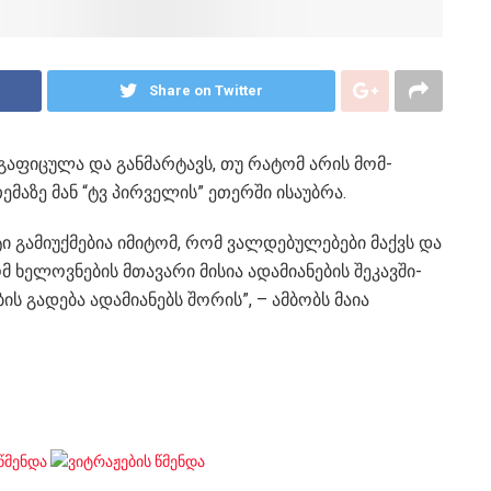
Share on Twitter
ა­ფი­ცუ­ლა და გან­მარ­ტავს, თუ რა­ტომ არის მომ­
­მა­ზე მან “ტვ პირ­ვე­ლის” ეთერ­ში ისა­უბ­რა.
გა­მი­უქ­მე­ბია იმი­ტომ, რომ ვალ­დე­ბუ­ლე­ბე­ბი მაქვს და
­ლოვ­ნე­ბის მთა­ვა­რი მი­სია ადა­მი­ა­ნე­ბის შე­კავ­ში­
ბის გა­დე­ბა ადა­მი­ა­ნებს შო­რის”, – ამბობს მაია