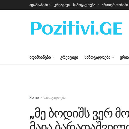
ადამიანები
კრეატივი
საზოგადოება
ურთიერთობები
Pozitivi.GE
ᲐᲓᲐᲛᲘᲐᲜᲔᲑᲘ
ᲙᲠᲔᲐᲢᲘᲕᲘ
ᲡᲐᲖᲝᲒᲐᲓᲝᲔᲑᲐ
ᲣᲠᲗ
Home
საზოგადოება
,,მე ბოდიშს ვერ მ
მაია ბარათაშვილ