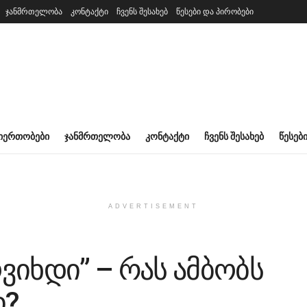
ჯანმრთელობა
კონტაქტი
ჩვენს შესახებ
წესები და პირობები
ᲘᲔᲠᲗᲝᲑᲔᲑᲘ
ᲯᲐᲜᲛᲠᲗᲔᲚᲝᲑᲐ
ᲙᲝᲜᲢᲐᲥᲢᲘ
ᲩᲕᲔᲜᲡ ᲨᲔᲡᲐᲮᲔᲑ
ᲬᲔᲡᲔᲑ
ADVERTISEMENT
ოვიხდი” – რას ამბობს
ი?