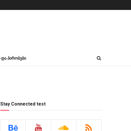
Ი ᲓᲐ ᲞᲘᲠᲝᲑᲔᲑᲘ
Stay Connected test