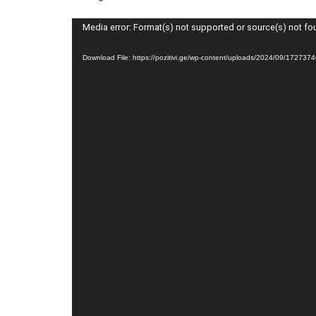
Video
Media error: Format(s) not supported or source(s) not f
Player
Download File: https://pozitivi.ge/wp-content/uploads/2024/09/17273