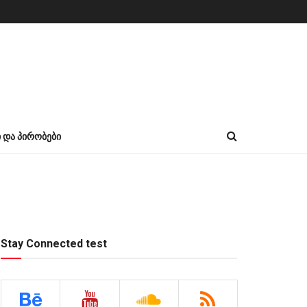
Ი ᲓᲐ ᲞᲘᲠᲝᲑᲔᲑᲘ
Stay Connected test