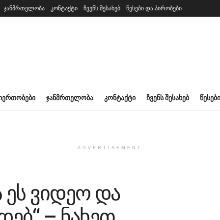
ჯანმრთელობა
კონტაქტი
ჩვენს შესახებ
წესები და პირობები
ᲘᲔᲠᲗᲝᲑᲔᲑᲘ
ᲯᲐᲜᲛᲠᲗᲔᲚᲝᲑᲐ
ᲙᲝᲜᲢᲐᲥᲢᲘ
ᲩᲕᲔᲜᲡ ᲨᲔᲡᲐᲮᲔᲑ
ᲬᲔᲡᲔᲑ
ADVERTISEMENT
ს ეს ვიდეო და
ებ“ – ნახეთ