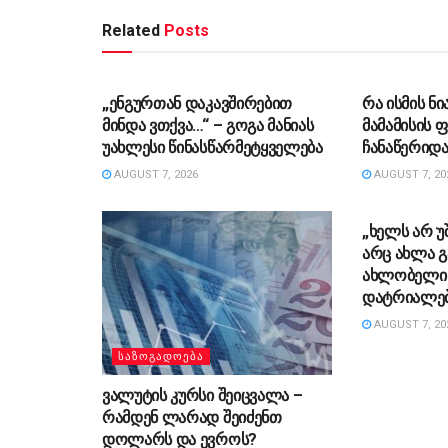
Related
Posts
ᲡᲐᲖᲝᲒᲐᲓᲝᲔᲑᲐ
ᲡᲐᲖᲝᲒᲐᲓᲝ
„ენგურთან დაკავშირებით
რა ისმის ნი
მინდა ვთქვა…“ – გოგა მანიას
მამამისის
უახლესი წინასწარმეტყველება
ჩანაწერიდა
AUGUST 7, 2026
AUGUST 7, 20
ᲡᲐᲖᲝᲒᲐᲓᲝ
„ხელს არ უ
არც ახლა გ
ახლობელი 
დატრიალებ
AUGUST 7, 20
ᲡᲐᲖᲝᲒᲐᲓᲝᲔᲑᲐ
ვალუტის კურსი შეიცვალა –
რამდენ ლარად შეიძენთ
დოლარს და ევროს?