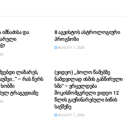
ᲔᲑᲐ
ᲡᲐᲖᲝᲒᲐᲓᲝᲔᲑᲐ
ა იმნაძისა და
8 აგვისტოს ასტროლოგიური
 ფარული
პროგნოზი
ნ?
AUGUST 7, 2026
26
ᲔᲑᲐ
ᲡᲐᲖᲝᲒᲐᲓᲝᲔᲑᲐ
შვებდი ლაზარეს,
(ვიდეო) ,,ბოლო წამებზე
აუშვი…“ – რას წერს
ნამდვილად ისმის განწირული
ხობში
ხმა” – ვრცელდება
ულ ტრაგედიაზე
შოკისმომგვრელი ვიდეო 12
წლის გაუჩინარებული ბიწის
26
საქმეზე
AUGUST 7, 2026