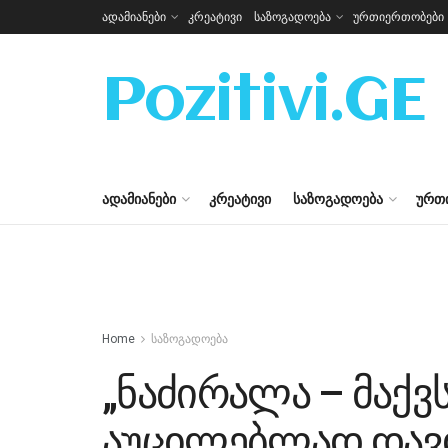
ადამიანები
კრეატივი
საზოგადოება
ურთიერთობები
Pozitivi.GE
ᲐᲓᲐᲛᲘᲐᲜᲔᲑᲘ
ᲙᲠᲔᲐᲢᲘᲕᲘ
ᲡᲐᲖᲝᲒᲐᲓᲝᲔᲑᲐ
ᲣᲠᲗ
Home
საზოგადოება
„ნაძირალა – მაქვ
აუცილებლად დავდ