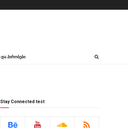
Ი ᲓᲐ ᲞᲘᲠᲝᲑᲔᲑᲘ
Stay Connected test