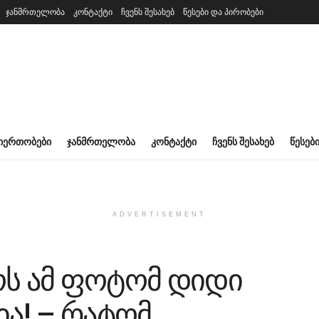
ჯანმრთელობა
კონტაქტი
ჩვენს შესახებ
წესები და პირობები
ᲘᲔᲠᲗᲝᲑᲔᲑᲘ
ᲯᲐᲜᲛᲠᲗᲔᲚᲝᲑᲐ
ᲙᲝᲜᲢᲐᲥᲢᲘ
ᲩᲕᲔᲜᲡ ᲨᲔᲡᲐᲮᲔᲑ
ᲬᲔᲡᲔᲑ
ADVERTISEMENT
ოს ამ ფოტომ დიდი
ია! – რატომ