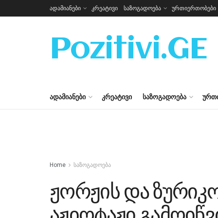
ადამიანები
კრეატივი
საზოგადოება
ურთიერთობები
Pozitivi.GE
ᲐᲓᲐᲛᲘᲐᲜᲔᲑᲘ
ᲙᲠᲔᲐᲢᲘᲕᲘ
ᲡᲐᲖᲝᲒᲐᲓᲝᲔᲑᲐ
ᲣᲠᲗ
Home
საზოგადოება
ჟორჟის და ზურიკ
აჟიოტაჟი გამოიწვ