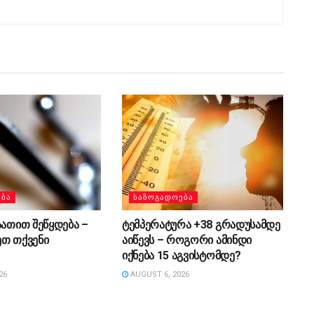
ᲔᲑᲐ
ᲡᲐᲖᲝᲒᲐᲓᲝᲔᲑᲐ
აათით შეწყდება –
ტემპერატურა +38 გრადუსამდე
ეთ თქვენი
აიწევს – როგორი ამინდი
იქნება 15 აგვისტომდე?
26
AUGUST 6, 2026
ᲔᲑᲐ
ᲡᲐᲖᲝᲒᲐᲓᲝᲔᲑᲐ