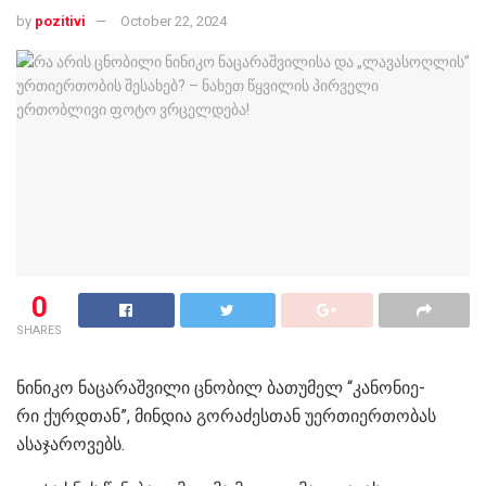
by
pozitivi
October 22, 2024
0
SHARES
ნი­ნი­კო ნა­ცა­რაშ­ვილი ცნო­ბი­ლ ბა­თუ­მე­ლ “კა­ნო­ნი­ე­
რი ქურ­დთან”, მინ­დია გო­რა­ძესთან უერთიერთობას
ასაჯაროვებს.