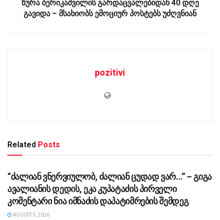
ზურა ბერიკაშვილის გარდაცვალებიდან 40 დღე
გავიდა – მსახიობს ემოციურ პოსტებს უძღვნიან
pozitivi
Related
Posts
ᲡᲐᲖᲝᲒᲐᲓᲝᲔᲑᲐ
“ძა­ლი­ან ვნერ­ვი­უ­ლობ, ძა­ლი­ან ცუ­დად ვარ…” – გიგა
ავა­ლი­ა­ნის დე­დის, ეკა კუ­პა­ტა­ძის პირველი
კომენტარი ნია იმნაძის დაპატიმრების შემდეგ
AUGUST 5, 2026