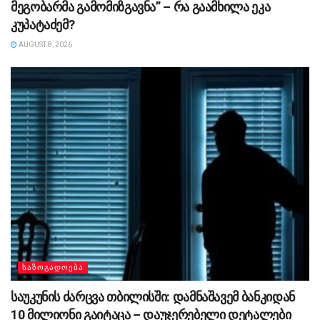
მეგობარმა გამომიზგავნა” – რა გაამხილა ეკა
კუპატაძემ?
AUGUST 8, 2026
ᲡᲐᲖᲝᲒᲐᲓᲝᲔᲑᲐ
საუკუნის ძარცვა თბილისში: დამნაშავემ ბანკიდან
10 მილიონი გაიტაცა – დაუჯერებელი დეტალები