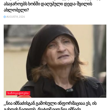
ასაჯაროებს ხობში დაღუპული დედა-შვილის
ახლობელი?
AUGUST 8, 2026
ᲡᲐᲖᲝᲒᲐᲓᲝᲔᲑᲐ
,,ნია იმნაძისგან გამოსული ინფორმაციაა ეს, ის
გახდის ნათელს, რატომ იყო ნია იმნაძე