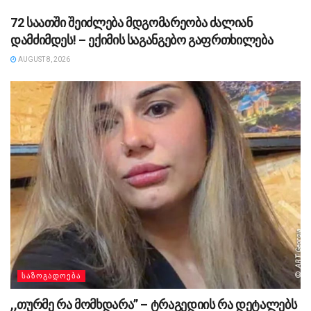
72 საათში შეიძლება მდგომარეობა ძალიან
დამძიმდეს! – ექიმის საგანგებო გაფრთხილება
AUGUST 8, 2026
ᲡᲐᲖᲝᲒᲐᲓᲝᲔᲑᲐ
,,თურმე რა მომხდარა” – ტრაგედიის რა დეტალებს