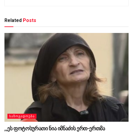
Related
Posts
ᲡᲐᲖᲝᲒᲐᲓᲝᲔᲑᲐ
,,ეს ფოტოსურათი ნია იმნაძის ერთ-ერთმა