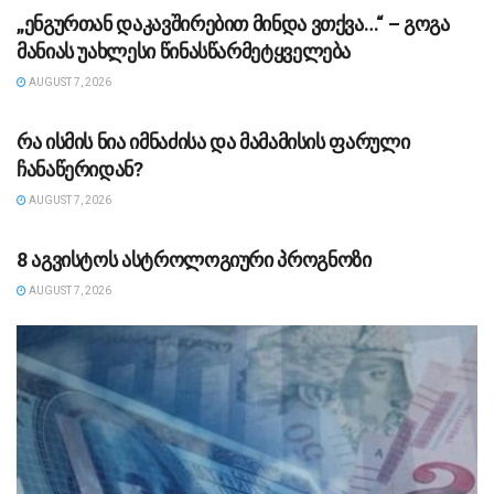
„ენგურთან დაკავშირებით მინდა ვთქვა…“ – გოგა
მანიას უახლესი წინასწარმეტყველება
AUGUST 7, 2026
ᲡᲐᲖᲝᲒᲐᲓᲝᲔᲑᲐ
რა ისმის ნია იმნაძისა და მამამისის ფარული
ჩანაწერიდან?
AUGUST 7, 2026
ᲡᲐᲖᲝᲒᲐᲓᲝᲔᲑᲐ
8 აგვისტოს ასტროლოგიური პროგნოზი
AUGUST 7, 2026