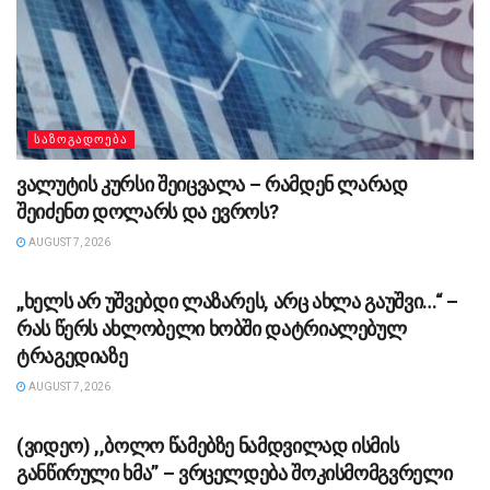
ᲡᲐᲖᲝᲒᲐᲓᲝᲔᲑᲐ
ვალუტის კურსი შეიცვალა – რამდენ ლარად
შეიძენთ დოლარს და ევროს?
AUGUST 7, 2026
ᲡᲐᲖᲝᲒᲐᲓᲝᲔᲑᲐ
„ხელს არ უშვებდი ლაზარეს, არც ახლა გაუშვი…“ –
რას წერს ახლობელი ხობში დატრიალებულ
ტრაგედიაზე
AUGUST 7, 2026
ᲡᲐᲖᲝᲒᲐᲓᲝᲔᲑᲐ
(ვიდეო) ,,ბოლო წამებზე ნამდვილად ისმის
განწირული ხმა” – ვრცელდება შოკისმომგვრელი