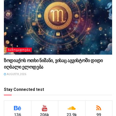
ᲡᲐᲖᲝᲒᲐᲓᲝᲔᲑᲐ
ზოდიაქოს ოთხი ნიშანი, ვისაც აგვისტოში დიდი
იღბალი ელოდება
AUGUST 8, 2026
Stay Connected test
136
206k
23.9k
99