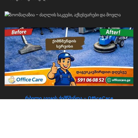
რბილი ავეჯის ქიმწმენდა – OfficeCare
About
Advertise
Privacy & Policy
Contact
© 2026
JNews
- Premium WordPress news & magazine theme by