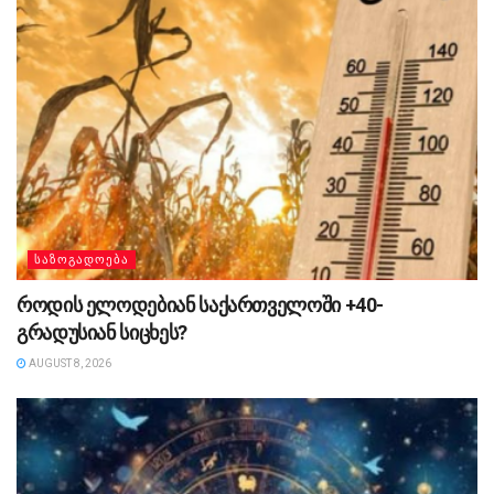
ᲡᲐᲖᲝᲒᲐᲓᲝᲔᲑᲐ
როდის ელოდებიან საქართველოში +40-
გრადუსიან სიცხეს?
AUGUST 8, 2026