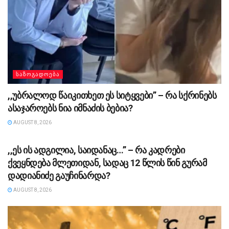
ᲡᲐᲖᲝᲒᲐᲓᲝᲔᲑᲐ
,,უბ­რა­ლოდ წა­ი­კი­თხეთ ეს სი­ტყვე­ბი” – რა სქრინებს
ასაჯაროებს ნია იმნაძის ბებია?
AUGUST 8, 2026
ᲡᲐᲖᲝᲒᲐᲓᲝᲔᲑᲐ
,,ეს ის ადგილია, საიდანაც…” – რა კადრები
ქვეყნდება მლეთიდან, სადაც 12 წლის წინ გურამ
დადიანიძე გაუჩინარდა?
AUGUST 8, 2026