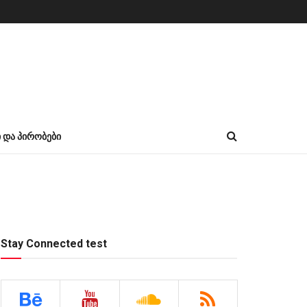
Ი ᲓᲐ ᲞᲘᲠᲝᲑᲔᲑᲘ
Stay Connected test