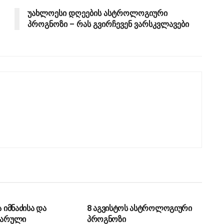
უახლოესი დღეების ასტროლოგიური
პროგნოზი – რას გვირჩევენ ვარსკვლავები
ᲔᲑᲐ
ᲡᲐᲖᲝᲒᲐᲓᲝᲔᲑᲐ
ა იმნაძისა და
8 აგვისტოს ასტროლოგიური
 ფარული
პროგნოზი