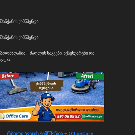
რბილი ავეჯის ქიმწმენდა – OfficeCare