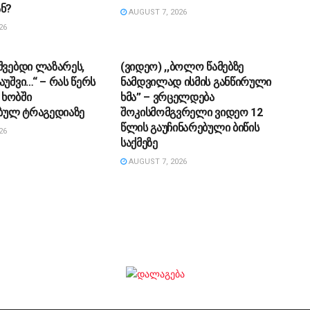
ნ?
AUGUST 7, 2026
26
ᲔᲑᲐ
ᲡᲐᲖᲝᲒᲐᲓᲝᲔᲑᲐ
შვებდი ლაზარეს,
(ვიდეო) ,,ბოლო წამებზე
აუშვი…“ – რას წერს
ნამდვილად ისმის განწირული
ხობში
ხმა” – ვრცელდება
ულ ტრაგედიაზე
შოკისმომგვრელი ვიდეო 12
წლის გაუჩინარებული ბიწის
26
საქმეზე
AUGUST 7, 2026