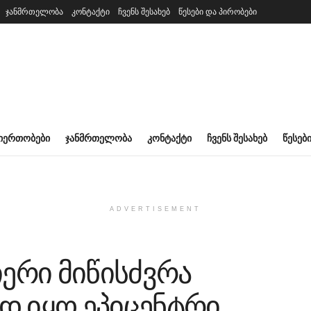
ჯანმრთელობა
კონტაქტი
ჩვენს შესახებ
წესები და პირობები
ᲘᲔᲠᲗᲝᲑᲔᲑᲘ
ᲯᲐᲜᲛᲠᲗᲔᲚᲝᲑᲐ
ᲙᲝᲜᲢᲐᲥᲢᲘ
ᲩᲕᲔᲜᲡ ᲨᲔᲡᲐᲮᲔᲑ
ᲬᲔᲡᲔᲑ
ADVERTISEMENT
იერი მიწისძვრა
ად იყო ეპიცენტრი