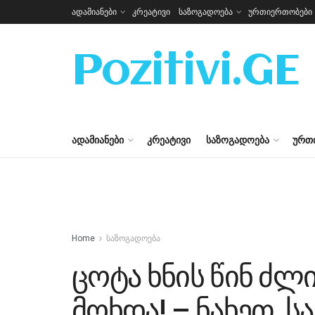
ადამიანები
კრეატივი
საზოგადოება
ურთიერთობები
Pozitivi.GE
ᲐᲓᲐᲛᲘᲐᲜᲔᲑᲘ
ᲙᲠᲔᲐᲢᲘᲕᲘ
ᲡᲐᲖᲝᲒᲐᲓᲝᲔᲑᲐ
ᲣᲠᲗ
Home
საზოგადოება
ცოტა ხნის წინ ძლ
მოხდა! – ნახეთ, ს