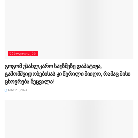
ᲡᲐᲖᲝᲒᲐᲓᲝᲔᲑᲐ
გოგომ უსახლკარო საუზმეზე დაპატიჟა,
გამომშვიდობებისას კი წერილი მიიღო, რამაც მისი
ცხოვრება შეცვალა!
MAY 21, 2024