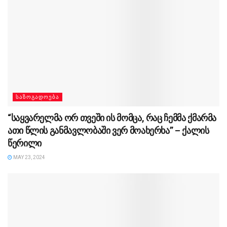
ᲡᲐᲖᲝᲒᲐᲓᲝᲔᲑᲐ
“საყვარელმა ორ თვეში ის მომცა, რაც ჩემმა ქმარმა
ათი წლის განმავლობაში ვერ მოახერხა” – ქალის
წერილი
MAY 23, 2024