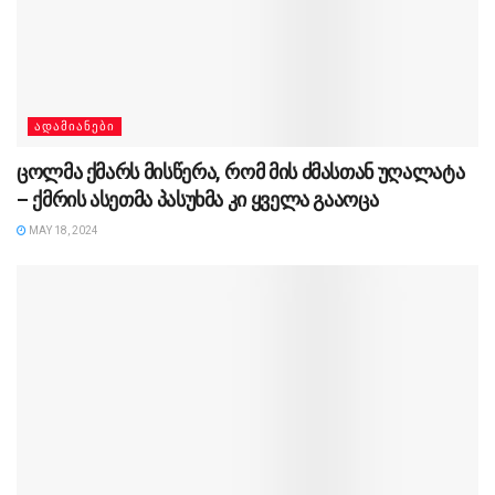
ᲐᲓᲐᲛᲘᲐᲜᲔᲑᲘ
ცოლმა ქმარს მისწერა, რომ მის ძმასთან უღალატა
– ქმრის ასეთმა პასუხმა კი ყველა გააოცა
MAY 18, 2024