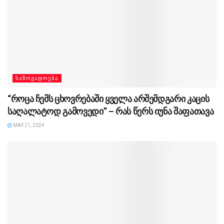
ᲡᲐᲖᲝᲒᲐᲓᲝᲔᲑᲐ
“როცა ჩემს ცხოვრებაში ყველა არშემდგარი კაცის
საღალატოდ გამოვედი” – რას წერს იუნა შაფათავა
MAY 21, 2024