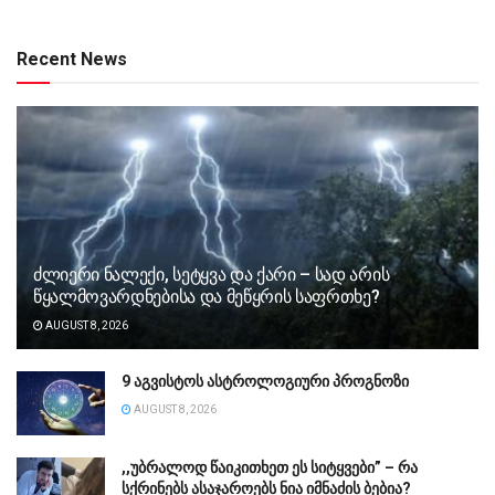
Recent News
ძლიერი ნალექი, სეტყვა და ქარი – სად არის
წყალმოვარდნებისა და მეწყრის საფრთხე?
AUGUST 8, 2026
9 აგვისტოს ასტროლოგიური პროგნოზი
AUGUST 8, 2026
,,უბ­რა­ლოდ წა­ი­კი­თხეთ ეს სი­ტყვე­ბი” – რა
სქრინებს ასაჯაროებს ნია იმნაძის ბებია?