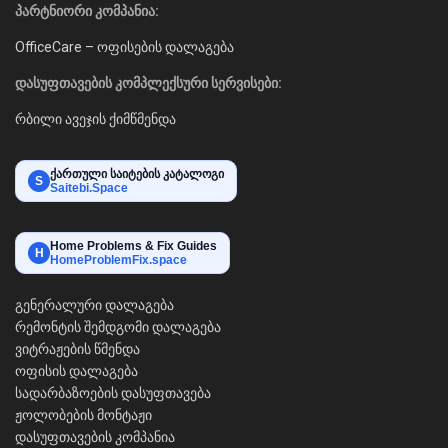
პარტნიორი კომპანია:
OfficeCare – ოფისების დალაგება
დასუფთავების კომპლექსური სერვისები:
რბილი ავეჯის ქიმწმენდა
ქართული საიტების კატალოგი
S
Saitebi.Space
Home Problems & Fix Guides
H
HomeProblemFix.space
გენერალური დალაგება
რემონტის შემდგომი დალაგება
ვიტრაჟების წმენდა
ოფისის დალაგება
სადარბაზოების დასუფთავება
ჟოლობების მონტაჟი
დასუფთავების კომპანია