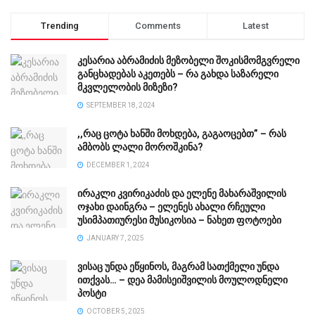
Trending
Comments
Latest
კესარია აბრამიძის მეზობელი შოკისმომგვრელი
განცხადებას აკეთებს – რა გახდა საზარელი
მკვლელობის მიზეზი?
SEPTEMBER 18, 2024
,,რაც ცოტა ხანში მოხდება, გაგაოცებთ” – რას
ამბობს ლალი მოროშკინა?
DECEMBER 1, 2024
ირაკლი კვირიკაძის და ელენე მახარაშვილის
ოჯახი დაინგრა – ელენეს ახალი რჩეული
უსიმპათიურესი მუსიკოსია – ნახეთ ფოტოები
JANUARY 7, 2025
ვისაც უნდა ეწყინოს, მაგრამ სათქმელი უნდა
ითქვას… – დეა მამისეიშვილის მოულოდნელი
პოსტი
OCTOBER 5, 2025