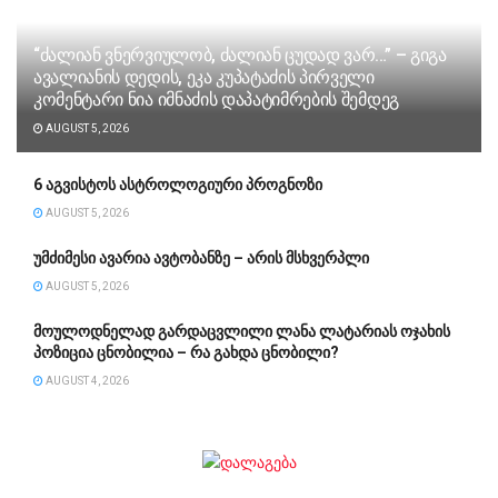
“ძა­ლი­ან ვნერ­ვი­უ­ლობ, ძა­ლი­ან ცუ­დად ვარ…” – გიგა
ავა­ლი­ა­ნის დე­დის, ეკა კუ­პა­ტა­ძის პირველი
კომენტარი ნია იმნაძის დაპატიმრების შემდეგ
AUGUST 5, 2026
6 აგვისტოს ასტროლოგიური პროგნოზი
AUGUST 5, 2026
უმძიმესი ავარია ავტობანზე – არის მსხვერპლი
AUGUST 5, 2026
მოულოდნელად გარდაცვლილი ლანა ლატარიას ოჯახის
პოზიცია ცნობილია – რა გახდა ცნობილი?
AUGUST 4, 2026