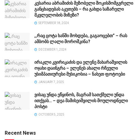
კესარია აბრამიძის მეზობელი შოკისმომგვრელი
განცხადებას აკეთებს – რა გახდა საზარელი
მკვლელობის მიზეზი?
SEPTEMBER 18, 2024
,,რაც ცოტა ხანში მოხდება, გაგაოცებთ” – რას
ამბობს ლალი მოროშკინა?
DECEMBER 1, 2024
ირაკლი კვირიკაძის და ელენე მახარაშვილის
ოჯახი დაინგრა – ელენეს ახალი რჩეული
უსიმპათიურესი მუსიკოსია – ნახეთ ფოტოები
JANUARY 7, 2025
ვისაც უნდა ეწყინოს, მაგრამ სათქმელი უნდა
ითქვას… – დეა მამისეიშვილის მოულოდნელი
პოსტი
OCTOBER 5, 2025
Recent News