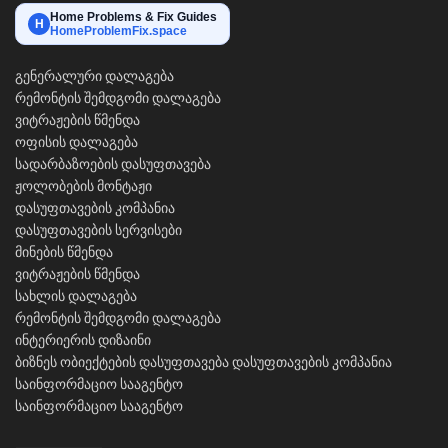
Home Problems & Fix Guides
H
HomeProblemFix.space
გენერალური დალაგება
რემონტის შემდგომი დალაგება
ვიტრაჟების წმენდა
ოფისის დალაგება
სადარბაზოების დასუფთავება
ჟოლობების მონტაჟი
დასუფთავების კომპანია
დასუფთავების სერვისები
მინების წმენდა
ვიტრაჟების წმენდა
სახლის დალაგება
რემონტის შემდგომი დალაგება
ინტერიერის დიზაინი
ბიზნეს ობიექტების დასუფთავება
დასუფთავების კომპანია
საინფორმაციო სააგენტო
საინფორმაციო სააგენტო