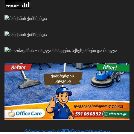
რბილი ავეჯის ქიმწმენდა – OfficeCare