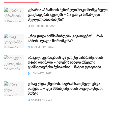
კესარია აბრამიძის მეზობელი შოკისმომგვრელი
განცხადებას აკეთებს – რა გახდა საზარელი
მკვლელობის მიზეზი?
SEPTEMBER 18, 2024
,,რაც ცოტა ხანში მოხდება, გაგაოცებთ” – რას
ამბობს ლალი მოროშკინა?
DECEMBER 1, 2024
ირაკლი კვირიკაძის და ელენე მახარაშვილის
ოჯახი დაინგრა – ელენეს ახალი რჩეული
უსიმპათიურესი მუსიკოსია – ნახეთ ფოტოები
JANUARY 7, 2025
ვისაც უნდა ეწყინოს, მაგრამ სათქმელი უნდა
ითქვას… – დეა მამისეიშვილის მოულოდნელი
პოსტი
OCTOBER 5, 2025