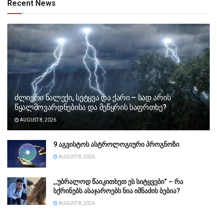
Recent News
ძლიერი ნალექი, სეტყვა და ქარი – სად არის
წყალმოვარდნებისა და მეწყრის საფრთხე?
AUGUST 8, 2026
9 აგვისტოს ასტროლოგიური პროგნოზი
AUGUST 8, 2026
,,უბ­რა­ლოდ წა­ი­კი­თხეთ ეს სი­ტყვე­ბი” – რა
სქრინებს ასაჯაროებს ნია იმნაძის ბებია?
AUGUST 8, 2026