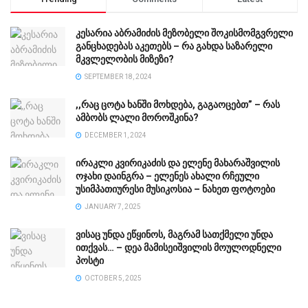
კესარია აბრამიძის მეზობელი შოკისმომგვრელი
განცხადებას აკეთებს – რა გახდა საზარელი
მკვლელობის მიზეზი?
SEPTEMBER 18, 2024
,,რაც ცოტა ხანში მოხდება, გაგაოცებთ” – რას
ამბობს ლალი მოროშკინა?
DECEMBER 1, 2024
ირაკლი კვირიკაძის და ელენე მახარაშვილის
ოჯახი დაინგრა – ელენეს ახალი რჩეული
უსიმპათიურესი მუსიკოსია – ნახეთ ფოტოები
JANUARY 7, 2025
ვისაც უნდა ეწყინოს, მაგრამ სათქმელი უნდა
ითქვას… – დეა მამისეიშვილის მოულოდნელი
პოსტი
OCTOBER 5, 2025