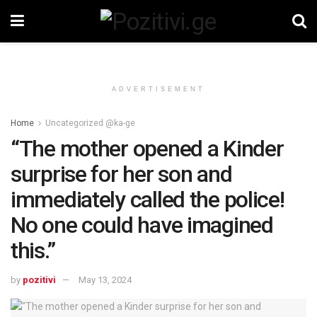
ADVERTISEMENT
Home
Uncategorized @ka-ge
“The mother opened a Kinder
surprise for her son and
immediately called the police!
No one could have imagined
this.”
by
pozitivi
May 13, 2024