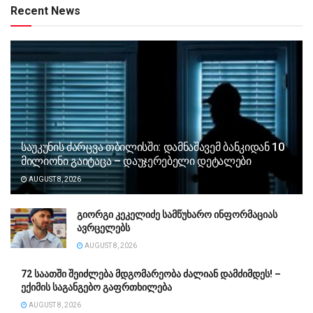
Recent News
საუკუნის ძარცვა თბილისში: დამნაშავემ ბანკიდან 10
მილიონი გაიტაცა – დაუჯერებელი დეტალები
AUGUST 8, 2026
გიორგი კეკელიძე სამწუხარო ინფორმაციას
ავრცელებს
AUGUST 8, 2026
72 საათში შეიძლება მდგომარეობა ძალიან დამძიმდეს! –
ექიმის საგანგებო გაფრთხილება
AUGUST 8, 2026